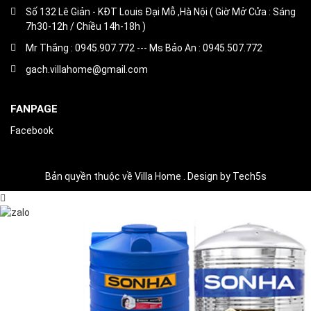
Số 132 Lê Giản - KĐT Louis Đại Mỗ ,Hà Nội ( Giờ Mở Cửa : Sáng
7h30-12h / Chiều 14h-18h )
Mr Thắng : 0945.907.772 --- Ms Bảo An : 0945.507.772
gach.villahome@gmail.com
FANPAGE
Facebook
Bản quyền thuộc về Villa Home . Design by Tech5s