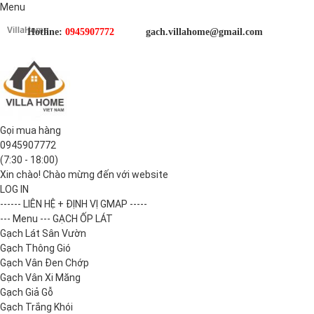
Menu
Hotline:
0945907772
gach.villahome@gmail.com
Gọi mua hàng
0945907772
(7:30 - 18:00)
Xin chào! Chào mừng đến với website
LOG IN
------ LIÊN HỆ + ĐỊNH VỊ GMAP -----
--- Menu --- GẠCH ỐP LÁT
Gạch Lát Sân Vườn
Gạch Thông Gió
Gạch Vân Đen Chớp
Gạch Vân Xi Măng
Gạch Giả Gỗ
Gạch Trắng Khói