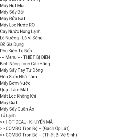
Máy Hút Mùi
Máy Sấy Bát
Máy Rửa Bát
Máy Lọc Nước RO
Cây Nước Nóng Lạnh
Lò Nướng - Lò Vi Sóng
Đồ Gia Dụng
Phụ Kiện Tủ Bếp
--- Menu --- THIẾT BỊ ĐIỆN
Bình Nóng Lạnh Các Hãng
Máy Sấy Tay Tự Động
Đèn Sưởi Nhà Tắm
Máy Bơm Nước
Quạt Làm Mát
Mát Lọc Không Khí
Máy Giặt
Máy Sấy Quần Áo
Tủ Lạnh
>> HOT DEAL - KHUYẾN MÃI
>> COMBO Trọn Bộ -- (Gạch Ốp Lát)
>> COMBO Trọn Bộ -- (Thiết Bị Vệ Sinh)