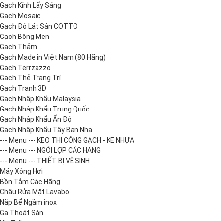
Gạch Kính Lấy Sáng
Gạch Mosaic
Gạch Đỏ Lát Sân COTTO
Gạch Bông Men
Gạch Thảm
Gạch Made in Việt Nam (80 Hãng)
Gạch Terrzazzo
Gạch Thẻ Trang Trí
Gạch Tranh 3D
Gạch Nhập Khẩu Malaysia
Gạch Nhập Khẩu Trung Quốc
Gạch Nhập Khẩu Ấn Độ
Gạch Nhập Khẩu Tây Ban Nha
--- Menu --- KEO THI CÔNG GẠCH - KE NHỰA
--- Menu --- NGÓI LỢP CÁC HÃNG
--- Menu --- THIẾT BỊ VỆ SINH
Máy Xông Hơi
Bồn Tắm Các Hãng
Chậu Rửa Mặt Lavabo
Nắp Bể Ngầm inox
Ga Thoát Sàn