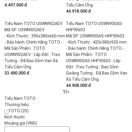
4.497.000 đ
Tiểu Cảm Ứng
44.918.000 đ
Tiểu Nam TOTO USWN902AEV
Tiểu Nam TOTO USWN900AS-
Mã SP: USWN902AEV
HHF90603
- Kích Thước : 390x380x660 mm
Mã SP: USWN900AS-HHF90603
- Bảo hành: Chính Hãng TOTO -
- Kích Thước : 420x380x920 mm
Mã Sản Phẩm : TOTO
- Bảo hành: Chính Hãng TOTO -
USWN902AEV - Lắp Đặt : Treo
Mã Sản Phẩm : TOTO
Tường - Đã Bao Gồm Van Xả
USWN900AS-HHF90603 - Lắp
Tiểu Cảm Ứng
Đặt : Treo Tường - Bao Gồm
33.480.000 đ
Gioăng Tường - Đã Bao Gồm Van
Xả Tiểu Cảm Ứng
44.908.000 đ
1
2
»
Tiểu Nam TOTO
Thương hiệu
TOTO (20)
Kích thước
Khoảng giá (VNĐ)
-