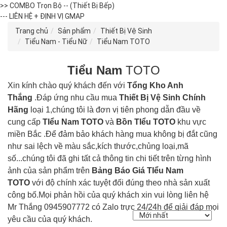
>> COMBO Trọn Bộ -- (Thiết Bị Bếp)
--- LIÊN HỆ + ĐỊNH VỊ GMAP
Trang chủ
Sản phẩm
Thiết Bị Vệ Sinh
Tiểu Nam - Tiểu Nữ
Tiểu Nam TOTO
Tiểu Nam
TOTO
Xin kính chào quý khách đến với
Tổng Kho Anh
Thắng
.Đáp ứng nhu cầu mua
Thiết Bị Vệ Sinh Chính
Hãng
loại 1,chúng tôi là đơn vị tiên phong dẫn đầu về
cung cấp
TIểu Nam
TOTO
và
Bồn
TIểu
TOTO
khu vực
miền Bắc .Để đảm bảo khách hàng mua không bị đắt cũng
như sai lệch về màu sắc,kích thước,chủng loại,mã
số...chúng tôi đã ghi tất cả thông tin chi tiết trên từng hình
ảnh của sản phẩm trên
Bảng Báo Giá TIểu Nam
TOTO
với độ chính xác tuyệt đối đúng theo nhà sản xuất
công bố.Mọi phản hồi của quý khách xin vui lòng liên hệ
Mr Thắng 0945907772 có Zalo trực 24/24h để giải đáp mọi
yêu cầu của quý khách.