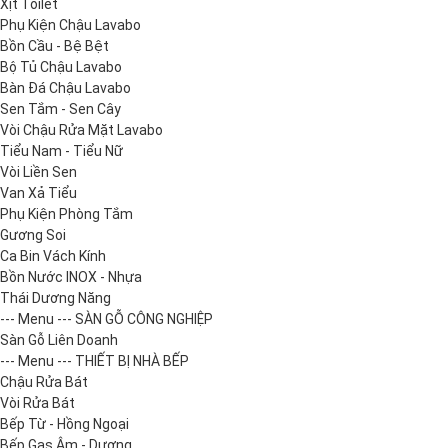
Xịt Toilet
Phụ Kiện Chậu Lavabo
Bồn Cầu - Bệ Bệt
Bộ Tủ Chậu Lavabo
Bàn Đá Chậu Lavabo
Sen Tắm - Sen Cây
Vòi Chậu Rửa Mặt Lavabo
Tiểu Nam - Tiểu Nữ
Vòi Liền Sen
Van Xả Tiểu
Phụ Kiện Phòng Tắm
Gương Soi
Ca Bin Vách Kính
Bồn Nước INOX - Nhựa
Thái Dương Năng
--- Menu --- SÀN GỖ CÔNG NGHIỆP
Sàn Gỗ Liên Doanh
--- Menu --- THIẾT BỊ NHÀ BẾP
Chậu Rửa Bát
Vòi Rửa Bát
Bếp Từ - Hồng Ngoại
Bếp Gas Âm - Dương