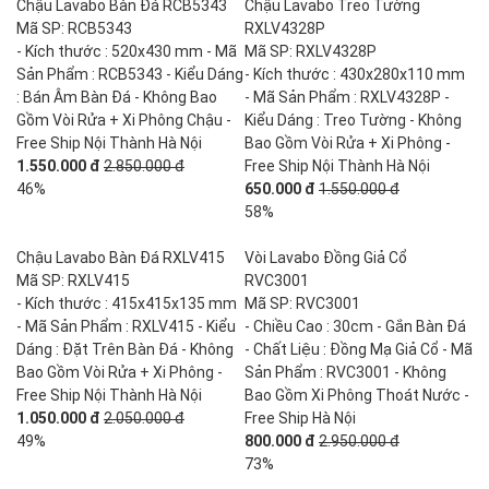
Chậu Lavabo Bàn Đá RCB5343
Chậu Lavabo Treo Tường
Mã SP: RCB5343
RXLV4328P
- Kích thước : 520x430 mm - Mã
Mã SP: RXLV4328P
Sản Phẩm : RCB5343 - Kiểu Dáng
- Kích thước : 430x280x110 mm
: Bán Âm Bàn Đá - Không Bao
- Mã Sản Phẩm : RXLV4328P -
Gồm Vòi Rửa + Xi Phông Chậu -
Kiểu Dáng : Treo Tường - Không
Free Ship Nội Thành Hà Nội
Bao Gồm Vòi Rửa + Xi Phông -
1.550.000 đ
2.850.000 đ
Free Ship Nội Thành Hà Nội
46%
650.000 đ
1.550.000 đ
58%
Chậu Lavabo Bàn Đá RXLV415
Vòi Lavabo Đồng Giả Cổ
Mã SP: RXLV415
RVC3001
- Kích thước : 415x415x135 mm
Mã SP: RVC3001
- Mã Sản Phẩm : RXLV415 - Kiểu
- Chiều Cao : 30cm - Gắn Bàn Đá
Dáng : Đặt Trên Bàn Đá - Không
- Chất Liệu : Đồng Mạ Giả Cổ - Mã
Bao Gồm Vòi Rửa + Xi Phông -
Sản Phẩm : RVC3001 - Không
Free Ship Nội Thành Hà Nội
Bao Gồm Xi Phông Thoát Nước -
1.050.000 đ
2.050.000 đ
Free Ship Hà Nội
49%
800.000 đ
2.950.000 đ
73%