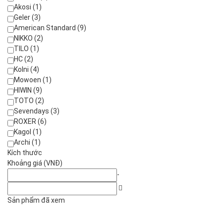
Akosi (1)
Geler (3)
American Standard (9)
NIKKO (2)
TILO (1)
HC (2)
Kolni (4)
Mowoen (1)
HIWIN (9)
TOTO (2)
Sevendays (3)
ROXER (6)
Kagol (1)
Archi (1)
Kích thước
Khoảng giá (VNĐ)
-
Sản phẩm đã xem