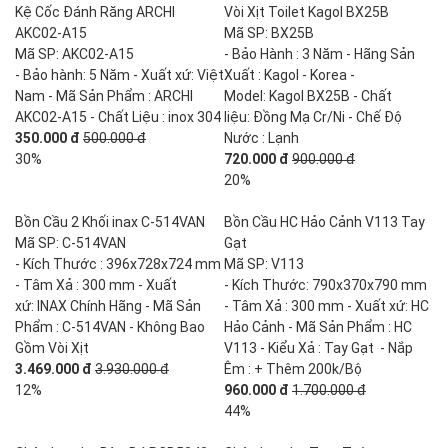
Kệ Cốc Đánh Răng ARCHI
Vòi Xịt Toilet Kagol BX25B
AKC02-A15
Mã SP: BX25B
Mã SP: AKC02-A15
- Bảo Hành : 3 Năm - Hãng Sản
- Bảo hành: 5 Năm - Xuất xứ: Việt
Xuất : Kagol - Korea -
Nam - Mã Sản Phẩm : ARCHI
Model: Kagol BX25B - Chất
AKC02-A15 - Chất Liệu : inox 304
liệu: Đồng Mạ Cr/Ni - Chế Độ
350.000 đ
500.000 đ
Nước : Lạnh
30%
720.000 đ
900.000 đ
20%
Bồn Cầu 2 Khối inax C-514VAN
Bồn Cầu HC Hảo Cảnh V113 Tay
Mã SP: C-514VAN
Gạt
- Kích Thước : 396x728x724 mm
Mã SP: V113
- Tâm Xả : 300 mm - Xuất
- Kích Thước: 790x370x790 mm
xứ: INAX Chính Hãng - Mã Sản
- Tâm Xả : 300 mm - Xuất xứ: HC
Phẩm : C-514VAN - Không Bao
Hảo Cảnh - Mã Sản Phẩm : HC
Gồm Vòi Xịt
V113 - Kiểu Xả : Tay Gạt - Nắp
3.469.000 đ
3.930.000 đ
Êm : + Thêm 200k/Bộ
12%
960.000 đ
1.700.000 đ
44%