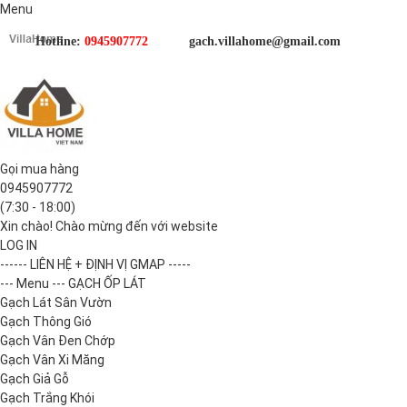
Menu
Hotline:
0945907772
gach.villahome@gmail.com
Gọi mua hàng
0945907772
(7:30 - 18:00)
Xin chào! Chào mừng đến với website
LOG IN
------ LIÊN HỆ + ĐỊNH VỊ GMAP -----
--- Menu --- GẠCH ỐP LÁT
Gạch Lát Sân Vườn
Gạch Thông Gió
Gạch Vân Đen Chớp
Gạch Vân Xi Măng
Gạch Giả Gỗ
Gạch Trắng Khói