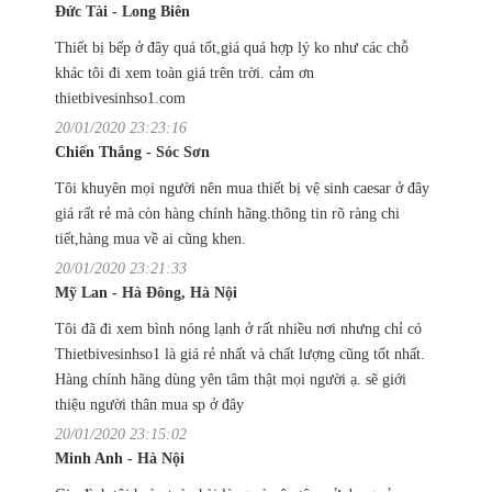
Đức Tài - Long Biên
Thiết bị bếp ở đây quá tốt,giá quá hợp lý ko như các chỗ
khác tôi đi xem toàn giá trên trời. cảm ơn
thietbivesinhso1.com
20/01/2020 23:23:16
Chiến Thắng - Sóc Sơn
Tôi khuyên mọi người nên mua thiết bị vệ sinh caesar ở đây
giá rất rẻ mà còn hàng chính hãng.thông tin rõ ràng chi
tiết,hàng mua về ai cũng khen.
20/01/2020 23:21:33
Mỹ Lan - Hà Đông, Hà Nội
Tôi đã đi xem bình nóng lạnh ở rất nhiều nơi nhưng chỉ có
Thietbivesinhso1 là giá rẻ nhất và chất lượng cũng tốt nhất.
Hàng chính hãng dùng yên tâm thật mọi người ạ. sẽ giới
thiệu người thân mua sp ở đây
20/01/2020 23:15:02
Minh Anh - Hà Nội