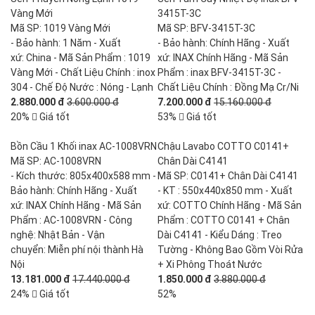
Vàng Mới
3415T-3C
Mã SP: 1019 Vàng Mới
Mã SP: BFV-3415T-3C
- Bảo hành: 1 Năm - Xuất
- Bảo hành: Chính Hãng - Xuất
xứ: China - Mã Sản Phẩm : 1019
xứ: INAX Chính Hãng - Mã Sản
Vàng Mới - Chất Liệu Chính : inox
Phẩm : inax BFV-3415T-3C -
304 - Chế Độ Nước : Nóng - Lạnh
Chất Liệu Chính : Đồng Mạ Cr/Ni
2.880.000 đ
3.600.000 đ
7.200.000 đ
15.160.000 đ
20%
Giá tốt
53%
Giá tốt
Bồn Cầu 1 Khối inax AC-1008VRN
Chậu Lavabo COTTO C0141+
Mã SP: AC-1008VRN
Chân Dài C4141
- Kích thước: 805x400x588 mm -
Mã SP: C0141+ Chân Dài C4141
Bảo hành: Chính Hãng - Xuất
- KT : 550x440x850 mm - Xuất
xứ: INAX Chính Hãng - Mã Sản
xứ: COTTO Chính Hãng - Mã Sản
Phẩm : AC-1008VRN - Công
Phẩm : COTTO C0141 + Chân
nghệ: Nhật Bản - Vận
Dài C4141 - Kiểu Dáng : Treo
chuyển: Miễn phí nội thành Hà
Tường - Không Bao Gồm Vòi Rửa
Nội
+ Xi Phông Thoát Nước
13.181.000 đ
17.440.000 đ
1.850.000 đ
3.880.000 đ
24%
Giá tốt
52%