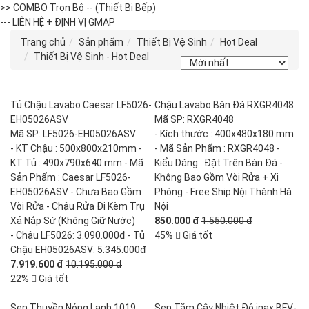
>> COMBO Trọn Bộ -- (Thiết Bị Bếp)
--- LIÊN HỆ + ĐỊNH VỊ GMAP
Trang chủ
Sản phẩm
Thiết Bị Vệ Sinh
Hot Deal
Thiết Bị Vệ Sinh - Hot Deal
Tủ Chậu Lavabo Caesar LF5026-
Chậu Lavabo Bàn Đá RXGR4048
EH05026ASV
Mã SP: RXGR4048
Mã SP: LF5026-EH05026ASV
- Kích thước : 400x480x180 mm
- KT Chậu : 500x800x210mm -
- Mã Sản Phẩm : RXGR4048 -
KT Tủ : 490x790x640 mm - Mã
Kiểu Dáng : Đặt Trên Bàn Đá -
Sản Phẩm : Caesar LF5026-
Không Bao Gồm Vòi Rửa + Xi
EH05026ASV - Chưa Bao Gồm
Phông - Free Ship Nội Thành Hà
Vòi Rửa - Chậu Rửa Đi Kèm Trụ
Nội
Xả Nắp Sứ (Không Giữ Nước)
850.000 đ
1.550.000 đ
- Chậu LF5026: 3.090.000đ - Tủ
45%
Giá tốt
Chậu EH05026ASV: 5.345.000đ
7.919.600 đ
10.195.000 đ
22%
Giá tốt
Sen Thuyền Nóng Lạnh 1019
Sen Tắm Cây Nhiệt Độ inax BFV-