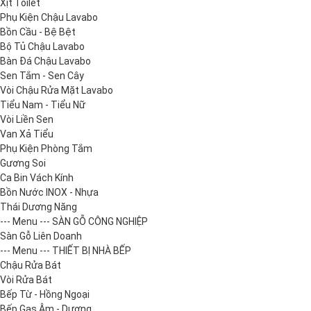
Xịt Toilet
Phụ Kiện Chậu Lavabo
Bồn Cầu - Bệ Bệt
Bộ Tủ Chậu Lavabo
Bàn Đá Chậu Lavabo
Sen Tắm - Sen Cây
Vòi Chậu Rửa Mặt Lavabo
Tiểu Nam - Tiểu Nữ
Vòi Liền Sen
Van Xả Tiểu
Phụ Kiện Phòng Tắm
Gương Soi
Ca Bin Vách Kính
Bồn Nước INOX - Nhựa
Thái Dương Năng
--- Menu --- SÀN GỖ CÔNG NGHIỆP
Sàn Gỗ Liên Doanh
--- Menu --- THIẾT BỊ NHÀ BẾP
Chậu Rửa Bát
Vòi Rửa Bát
Bếp Từ - Hồng Ngoại
Bếp Gas Âm - Dương