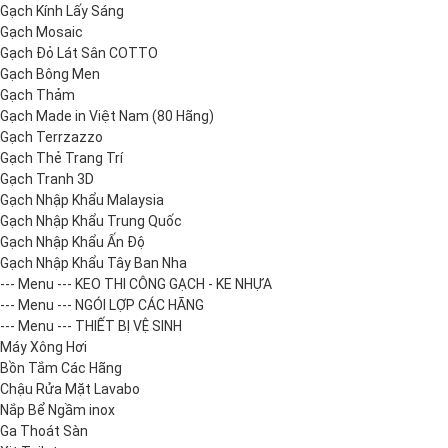
Gạch Kính Lấy Sáng
Gạch Mosaic
Gạch Đỏ Lát Sân COTTO
Gạch Bông Men
Gạch Thảm
Gạch Made in Việt Nam (80 Hãng)
Gạch Terrzazzo
Gạch Thẻ Trang Trí
Gạch Tranh 3D
Gạch Nhập Khẩu Malaysia
Gạch Nhập Khẩu Trung Quốc
Gạch Nhập Khẩu Ấn Độ
Gạch Nhập Khẩu Tây Ban Nha
--- Menu --- KEO THI CÔNG GẠCH - KE NHỰA
--- Menu --- NGÓI LỢP CÁC HÃNG
--- Menu --- THIẾT BỊ VỆ SINH
Máy Xông Hơi
Bồn Tắm Các Hãng
Chậu Rửa Mặt Lavabo
Nắp Bể Ngầm inox
Ga Thoát Sàn