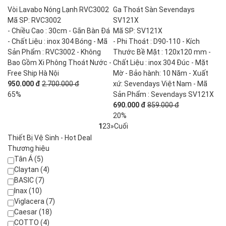
Vòi Lavabo Nóng Lạnh RVC3002
Ga Thoát Sàn Sevendays
Mã SP: RVC3002
SV121X
- Chiều Cao : 30cm - Gắn Bàn Đá
Mã SP: SV121X
- Chất Liệu : inox 304 Bóng - Mã
- Phi Thoát : D90-110 - Kích
Sản Phẩm : RVC3002 - Không
Thước Bề Mặt : 120x120 mm -
Bao Gồm Xi Phông Thoát Nước -
Chất Liệu : inox 304 Đúc - Mặt
Free Ship Hà Nội
Mờ - Bảo hành: 10 Năm - Xuất
950.000 đ
2.700.000 đ
xứ: Sevendays Việt Nam - Mã
65%
Sản Phẩm : Sevendays SV121X
690.000 đ
859.000 đ
20%
1
2
3
»
Cuối
Thiết Bị Vệ Sinh - Hot Deal
Thương hiệu
Tân Á (5)
Claytan (4)
BASIC (7)
Inax (10)
Viglacera (7)
Caesar (18)
COTTO (4)