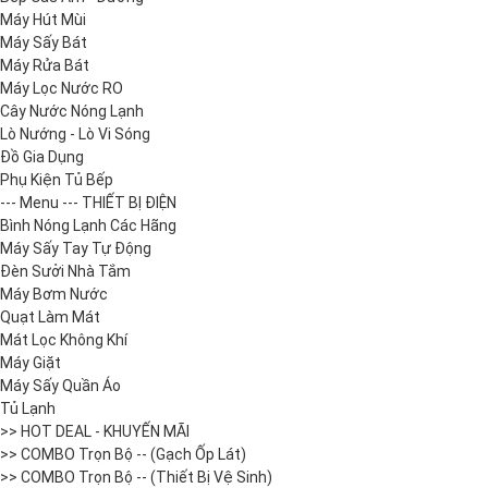
Máy Hút Mùi
Máy Sấy Bát
Máy Rửa Bát
Máy Lọc Nước RO
Cây Nước Nóng Lạnh
Lò Nướng - Lò Vi Sóng
Đồ Gia Dụng
Phụ Kiện Tủ Bếp
--- Menu --- THIẾT BỊ ĐIỆN
Bình Nóng Lạnh Các Hãng
Máy Sấy Tay Tự Động
Đèn Sưởi Nhà Tắm
Máy Bơm Nước
Quạt Làm Mát
Mát Lọc Không Khí
Máy Giặt
Máy Sấy Quần Áo
Tủ Lạnh
>> HOT DEAL - KHUYẾN MÃI
>> COMBO Trọn Bộ -- (Gạch Ốp Lát)
>> COMBO Trọn Bộ -- (Thiết Bị Vệ Sinh)