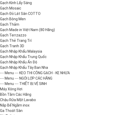
Gạch Kính Lấy Sáng
Gạch Mosaic
Gạch Đỏ Lát Sân COTTO
Gạch Bông Men
Gạch Thảm
Gạch Made in Việt Nam (80 Hãng)
Gạch Terrzazzo
Gạch Thẻ Trang Trí
Gạch Tranh 3D
Gạch Nhập Khẩu Malaysia
Gạch Nhập Khẩu Trung Quốc
Gạch Nhập Khẩu Ấn Độ
Gạch Nhập Khẩu Tây Ban Nha
--- Menu --- KEO THI CÔNG GẠCH - KE NHỰA
--- Menu --- NGÓI LỢP CÁC HÃNG
--- Menu --- THIẾT BỊ VỆ SINH
Máy Xông Hơi
Bồn Tắm Các Hãng
Chậu Rửa Mặt Lavabo
Nắp Bể Ngầm inox
Ga Thoát Sàn