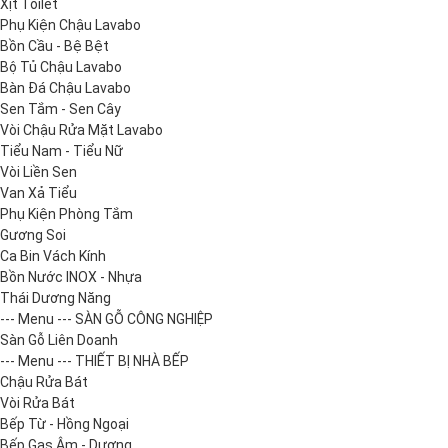
Xịt Toilet
Phụ Kiện Chậu Lavabo
Bồn Cầu - Bệ Bệt
Bộ Tủ Chậu Lavabo
Bàn Đá Chậu Lavabo
Sen Tắm - Sen Cây
Vòi Chậu Rửa Mặt Lavabo
Tiểu Nam - Tiểu Nữ
Vòi Liền Sen
Van Xả Tiểu
Phụ Kiện Phòng Tắm
Gương Soi
Ca Bin Vách Kính
Bồn Nước INOX - Nhựa
Thái Dương Năng
--- Menu --- SÀN GỖ CÔNG NGHIỆP
Sàn Gỗ Liên Doanh
--- Menu --- THIẾT BỊ NHÀ BẾP
Chậu Rửa Bát
Vòi Rửa Bát
Bếp Từ - Hồng Ngoại
Bếp Gas Âm - Dương