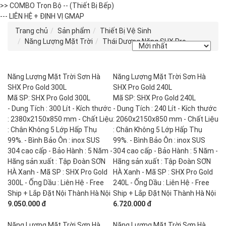
>> COMBO Trọn Bộ -- (Thiết Bị Bếp)
--- LIÊN HỆ + ĐỊNH VỊ GMAP
Trang chủ
Sản phẩm
Thiết Bị Vệ Sinh
Năng Lượng Mặt Trời
Thái Dương Năng SHX Pro
Năng Lượng Mặt Trời Sơn Hà
Năng Lượng Mặt Trời Sơn Hà
SHX Pro Gold 300L
SHX Pro Gold 240L
Mã SP: SHX Pro Gold 300L
Mã SP: SHX Pro Gold 240L
- Dung Tích : 300 Lít - Kích thước
- Dung Tích : 240 Lít - Kích thước
: 2380x2150x850 mm - Chất Liệu
: 2060x2150x850 mm - Chất Liệu
: Chân Không 5 Lớp Hấp Thụ
: Chân Không 5 Lớp Hấp Thụ
99%. - Bình Bảo Ôn : inox SUS
99%. - Bình Bảo Ôn : inox SUS
304 cao cấp - Bảo Hành : 5 Năm -
304 cao cấp - Bảo Hành : 5 Năm -
Hãng sản xuất : Tập Đoàn SƠN
Hãng sản xuất : Tập Đoàn SƠN
HÀ Xanh - Mã SP : SHX Pro Gold
HÀ Xanh - Mã SP : SHX Pro Gold
300L - Ống Dầu : Liên Hệ - Free
240L - Ống Dầu : Liên Hệ - Free
Ship + Lắp Đặt Nội Thành Hà Nội
Ship + Lắp Đặt Nội Thành Hà Nội
9.050.000 đ
6.720.000 đ
Năng Lượng Mặt Trời Sơn Hà
Năng Lượng Mặt Trời Sơn Hà