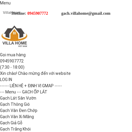
Menu
Hotline:
0945907772
gach.villahome@gmail.com
Gọi mua hàng
0945907772
(7:30 - 18:00)
Xin chào! Chào mừng đến với website
LOG IN
------ LIÊN HỆ + ĐỊNH VỊ GMAP -----
--- Menu --- GẠCH ỐP LÁT
Gạch Lát Sân Vườn
Gạch Thông Gió
Gạch Vân Đen Chớp
Gạch Vân Xi Măng
Gạch Giả Gỗ
Gạch Trắng Khói