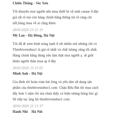
Chiến Thắng - Sóc Sơn
Tôi khuyên mọi người nên mua thiết bị vệ sinh caesar ở đây
giá rất rẻ mà còn hàng chính hãng.thông tin rõ ràng chi
tiết,hàng mua về ai cũng khen.
20/01/2020 23:21:33
Mỹ Lan - Hà Đông, Hà Nội
Tôi đã đi xem bình nóng lạnh ở rất nhiều nơi nhưng chỉ có
Thietbivesinhso1 là giá rẻ nhất và chất lượng cũng tốt nhất.
Hàng chính hãng dùng yên tâm thật mọi người ạ. sẽ giới
thiệu người thân mua sp ở đây
20/01/2020 23:15:02
Minh Anh - Hà Nội
Gia đình tôi hoàn toàn hài lòng và yên tâm sử dụng sản
phẩm của thietbivesinhso1.com. Chậu Rửa Bát tôi mua cách
đây hơn 5 năm rồi mà chưa thấy có hiện tượng hỏng hóc gì.
Sẽ tiếp tục ủng hộ thietbivesinhso1.com.
20/01/2020 23:13:37
Hạnh Nhi _ Hà Nội