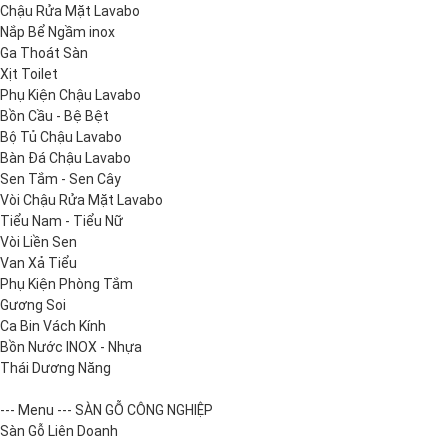
Chậu Rửa Mặt Lavabo
Nắp Bể Ngầm inox
Ga Thoát Sàn
Xịt Toilet
Phụ Kiện Chậu Lavabo
Bồn Cầu - Bệ Bệt
Bộ Tủ Chậu Lavabo
Bàn Đá Chậu Lavabo
Sen Tắm - Sen Cây
Vòi Chậu Rửa Mặt Lavabo
Tiểu Nam - Tiểu Nữ
Vòi Liền Sen
Van Xả Tiểu
Phụ Kiện Phòng Tắm
Gương Soi
Ca Bin Vách Kính
Bồn Nước INOX - Nhựa
Thái Dương Năng
--- Menu --- SÀN GỖ CÔNG NGHIỆP
Sàn Gỗ Liên Doanh