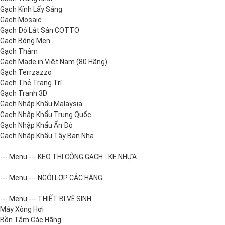
Gạch Kính Lấy Sáng
Gạch Mosaic
Gạch Đỏ Lát Sân COTTO
Gạch Bông Men
Gạch Thảm
Gạch Made in Việt Nam (80 Hãng)
Gạch Terrzazzo
Gạch Thẻ Trang Trí
Gạch Tranh 3D
Gạch Nhập Khẩu Malaysia
Gạch Nhập Khẩu Trung Quốc
Gạch Nhập Khẩu Ấn Độ
Gạch Nhập Khẩu Tây Ban Nha
--- Menu --- KEO THI CÔNG GẠCH - KE NHỰA
--- Menu --- NGÓI LỢP CÁC HÃNG
--- Menu --- THIẾT BỊ VỆ SINH
Máy Xông Hơi
Bồn Tắm Các Hãng