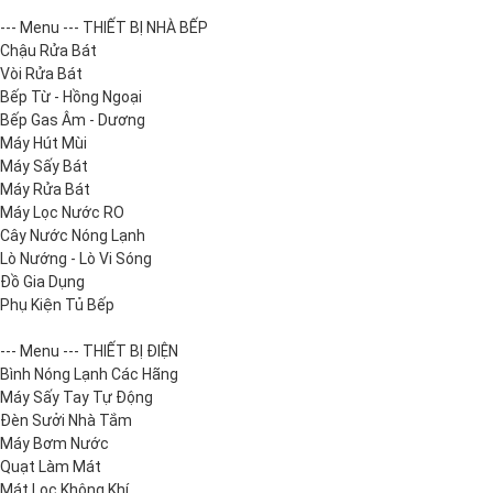
--- Menu --- THIẾT BỊ NHÀ BẾP
Chậu Rửa Bát
Vòi Rửa Bát
Bếp Từ - Hồng Ngoại
Bếp Gas Âm - Dương
Máy Hút Mùi
Máy Sấy Bát
Máy Rửa Bát
Máy Lọc Nước RO
Cây Nước Nóng Lạnh
Lò Nướng - Lò Vi Sóng
Đồ Gia Dụng
Phụ Kiện Tủ Bếp
--- Menu --- THIẾT BỊ ĐIỆN
Bình Nóng Lạnh Các Hãng
Máy Sấy Tay Tự Động
Đèn Sưởi Nhà Tắm
Máy Bơm Nước
Quạt Làm Mát
Mát Lọc Không Khí