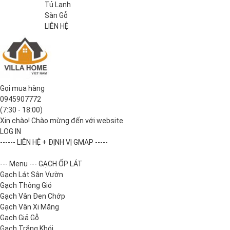
Tủ Lạnh
Sàn Gỗ
LIÊN HỆ
Gọi mua hàng
0945907772
(7:30 - 18:00)
Xin chào! Chào mừng đến với website
LOG IN
------ LIÊN HỆ + ĐỊNH VỊ GMAP -----
--- Menu --- GẠCH ỐP LÁT
Gạch Lát Sân Vườn
Gạch Thông Gió
Gạch Vân Đen Chớp
Gạch Vân Xi Măng
Gạch Giả Gỗ
Gạch Trắng Khói