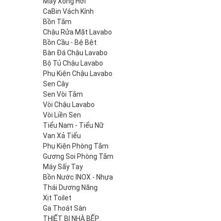
Máy Xông Hơi
CaBin Vách Kính
Bồn Tắm
Chậu Rửa Mặt Lavabo
Bồn Cầu - Bệ Bệt
Bàn Đá Chậu Lavabo
Bộ Tủ Chậu Lavabo
Phụ Kiện Chậu Lavabo
Sen Cây
Sen Vòi Tắm
Vòi Chậu Lavabo
Vòi Liền Sen
Tiểu Nam - Tiểu Nữ
Van Xả Tiểu
Phụ Kiện Phòng Tắm
Gương Soi Phòng Tắm
Máy Sấy Tay
Bồn Nước INOX - Nhựa
Thái Dương Năng
Xịt Toilet
Ga Thoát Sàn
THIẾT BỊ NHÀ BẾP