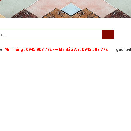
ne:
Mr Thắng : 0945.907.772 --- Ms Bảo An : 0945.507.772
gach.v