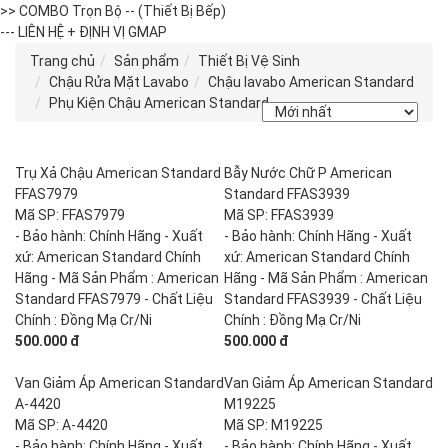
>> COMBO Trọn Bộ -- (Thiết Bị Bếp)
--- LIÊN HỆ + ĐỊNH VỊ GMAP
Trang chủ
Sản phẩm
Thiết Bị Vệ Sinh
Chậu Rửa Mặt Lavabo
Chậu lavabo American Standard
Phụ Kiện Chậu American Standard
Trụ Xả Chậu American Standard
Bẫy Nước Chữ P American
FFAS7979
Standard FFAS3939
Mã SP: FFAS7979
Mã SP: FFAS3939
- Bảo hành: Chính Hãng - Xuất
- Bảo hành: Chính Hãng - Xuất
xứ: American Standard Chính
xứ: American Standard Chính
Hãng - Mã Sản Phẩm : American
Hãng - Mã Sản Phẩm : American
Standard FFAS7979 - Chất Liệu
Standard FFAS3939 - Chất Liệu
Chính : Đồng Mạ Cr/Ni
Chính : Đồng Mạ Cr/Ni
500.000 đ
500.000 đ
Van Giảm Áp American Standard
Van Giảm Áp American Standard
A-4420
M19225
Mã SP: A-4420
Mã SP: M19225
- Bảo hành: Chính Hãng - Xuất
- Bảo hành: Chính Hãng - Xuất