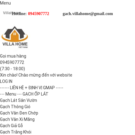
Menu
Hotline:
0945907772
gach.villahome@gmail.com
Gọi mua hàng
0945907772
(7:30 - 18:00)
Xin chào! Chào mừng đến với website
LOG IN
------ LIÊN HỆ + ĐỊNH VỊ GMAP -----
--- Menu --- GẠCH ỐP LÁT
Gạch Lát Sân Vườn
Gạch Thông Gió
Gạch Vân Đen Chớp
Gạch Vân Xi Măng
Gạch Giả Gỗ
Gạch Trắng Khói