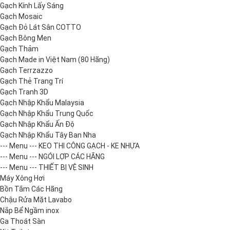
Gạch Kính Lấy Sáng
Gạch Mosaic
Gạch Đỏ Lát Sân COTTO
Gạch Bông Men
Gạch Thảm
Gạch Made in Việt Nam (80 Hãng)
Gạch Terrzazzo
Gạch Thẻ Trang Trí
Gạch Tranh 3D
Gạch Nhập Khẩu Malaysia
Gạch Nhập Khẩu Trung Quốc
Gạch Nhập Khẩu Ấn Độ
Gạch Nhập Khẩu Tây Ban Nha
--- Menu --- KEO THI CÔNG GẠCH - KE NHỰA
--- Menu --- NGÓI LỢP CÁC HÃNG
--- Menu --- THIẾT BỊ VỆ SINH
Máy Xông Hơi
Bồn Tắm Các Hãng
Chậu Rửa Mặt Lavabo
Nắp Bể Ngầm inox
Ga Thoát Sàn