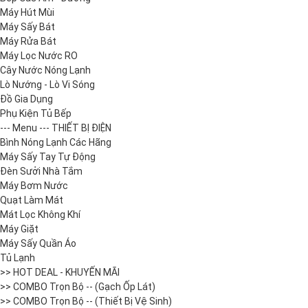
Máy Hút Mùi
Máy Sấy Bát
Máy Rửa Bát
Máy Lọc Nước RO
Cây Nước Nóng Lạnh
Lò Nướng - Lò Vi Sóng
Đồ Gia Dụng
Phụ Kiện Tủ Bếp
--- Menu --- THIẾT BỊ ĐIỆN
Bình Nóng Lạnh Các Hãng
Máy Sấy Tay Tự Động
Đèn Sưởi Nhà Tắm
Máy Bơm Nước
Quạt Làm Mát
Mát Lọc Không Khí
Máy Giặt
Máy Sấy Quần Áo
Tủ Lạnh
>> HOT DEAL - KHUYẾN MÃI
>> COMBO Trọn Bộ -- (Gạch Ốp Lát)
>> COMBO Trọn Bộ -- (Thiết Bị Vệ Sinh)