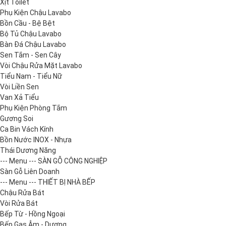
Xịt Toilet
Phụ Kiện Chậu Lavabo
Bồn Cầu - Bệ Bệt
Bộ Tủ Chậu Lavabo
Bàn Đá Chậu Lavabo
Sen Tắm - Sen Cây
Vòi Chậu Rửa Mặt Lavabo
Tiểu Nam - Tiểu Nữ
Vòi Liền Sen
Van Xả Tiểu
Phụ Kiện Phòng Tắm
Gương Soi
Ca Bin Vách Kính
Bồn Nước INOX - Nhựa
Thái Dương Năng
--- Menu --- SÀN GỖ CÔNG NGHIỆP
Sàn Gỗ Liên Doanh
--- Menu --- THIẾT BỊ NHÀ BẾP
Chậu Rửa Bát
Vòi Rửa Bát
Bếp Từ - Hồng Ngoại
Bếp Gas Âm - Dương