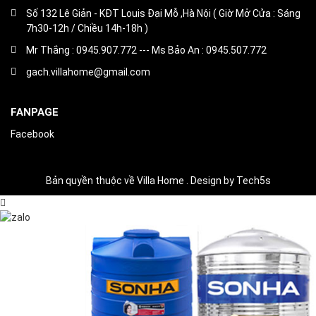
Số 132 Lê Giản - KĐT Louis Đại Mỗ ,Hà Nội ( Giờ Mở Cửa : Sáng
7h30-12h / Chiều 14h-18h )
Mr Thắng : 0945.907.772 --- Ms Bảo An : 0945.507.772
gach.villahome@gmail.com
FANPAGE
Facebook
Bản quyền thuộc về Villa Home . Design by Tech5s