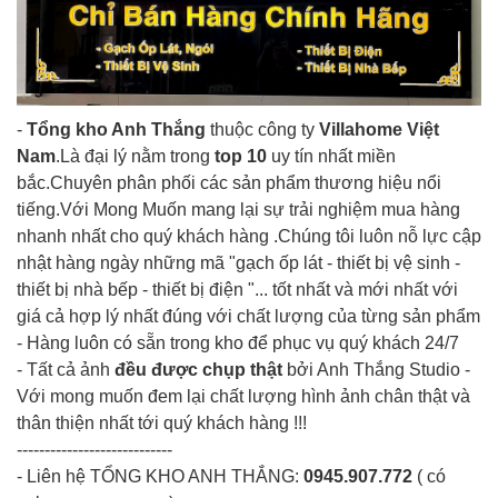
-
Tổng kho Anh Thắng
thuộc công ty
Villahome Việt
Nam
.Là đại lý nằm trong
top 10
uy tín nhất miền
bắc.Chuyên phân phối các sản phẩm thương hiệu nổi
tiếng.Với Mong Muốn mang lại sự trải nghiệm mua hàng
nhanh nhất cho quý khách hàng .Chúng tôi luôn nỗ lực cập
nhật hàng ngày những mã "gạch ốp lát - thiết bị vệ sinh -
thiết bị nhà bếp - thiết bị điện "... tốt nhất và mới nhất với
giá cả hợp lý nhất đúng với chất lượng của từng sản phẩm
- Hàng luôn có sẵn trong kho để phục vụ quý khách 24/7
- Tất cả ảnh
đều được chụp thật
bởi Anh Thắng Studio -
Với mong muốn đem lại chất lượng hình ảnh chân thật và
thân thiện nhất tới quý khách hàng !!!
----------------------------
- Liên hệ
TỔNG KHO ANH THẮNG
:
0945.907.772
( có