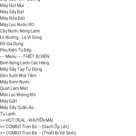
Máy Hút Mùi
Máy Sấy Bát
Máy Rửa Bát
Máy Lọc Nước RO
Cây Nước Nóng Lạnh
Lò Nướng - Lò Vi Sóng
Đồ Gia Dụng
Phụ Kiện Tủ Bếp
--- Menu --- THIẾT BỊ ĐIỆN
Bình Nóng Lạnh Các Hãng
Máy Sấy Tay Tự Động
Đèn Sưởi Nhà Tắm
Máy Bơm Nước
Quạt Làm Mát
Mát Lọc Không Khí
Máy Giặt
Máy Sấy Quần Áo
Tủ Lạnh
>> HOT DEAL - KHUYẾN MÃI
>> COMBO Trọn Bộ -- (Gạch Ốp Lát)
>> COMBO Trọn Bộ -- (Thiết Bị Vệ Sinh)