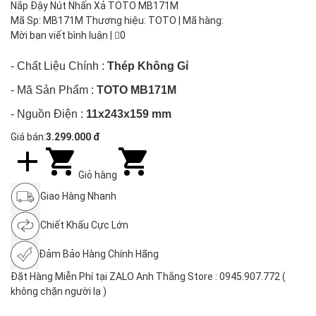
Nắp Đậy Nút Nhấn Xả TOTO MB171M
Mã Sp: MB171M Thương hiệu: TOTO | Mã hàng:
Mời bạn viết bình luận
|
0
- Chất Liệu Chính :
Thép Không Gỉ
- Mã Sản Phẩm :
TOTO MB171M
- Nguồn Điện
:
11x243x159
mm
Giá bán:
3.299.000 đ
Giỏ hàng
Giao Hàng Nhanh
Chiết Khấu Cực Lớn
Đảm Bảo Hàng Chính Hãng
Đặt Hàng Miễn Phí tại ZALO Anh Thắng Store : 0945.907.772 (
không chặn người lạ )