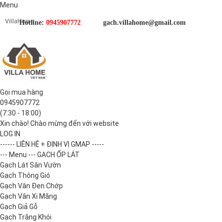
Menu
Hotline:
0945907772
gach.villahome@gmail.com
Gọi mua hàng
0945907772
(7:30 - 18:00)
Xin chào! Chào mừng đến với website
LOG IN
------ LIÊN HỆ + ĐỊNH VỊ GMAP -----
--- Menu --- GẠCH ỐP LÁT
Gạch Lát Sân Vườn
Gạch Thông Gió
Gạch Vân Đen Chớp
Gạch Vân Xi Măng
Gạch Giả Gỗ
Gạch Trắng Khói