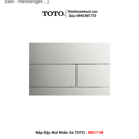
zalo - messenger... )