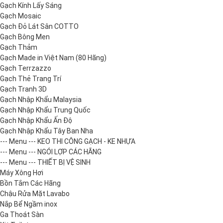
Gạch Kính Lấy Sáng
Gạch Mosaic
Gạch Đỏ Lát Sân COTTO
Gạch Bông Men
Gạch Thảm
Gạch Made in Việt Nam (80 Hãng)
Gạch Terrzazzo
Gạch Thẻ Trang Trí
Gạch Tranh 3D
Gạch Nhập Khẩu Malaysia
Gạch Nhập Khẩu Trung Quốc
Gạch Nhập Khẩu Ấn Độ
Gạch Nhập Khẩu Tây Ban Nha
--- Menu --- KEO THI CÔNG GẠCH - KE NHỰA
--- Menu --- NGÓI LỢP CÁC HÃNG
--- Menu --- THIẾT BỊ VỆ SINH
Máy Xông Hơi
Bồn Tắm Các Hãng
Chậu Rửa Mặt Lavabo
Nắp Bể Ngầm inox
Ga Thoát Sàn