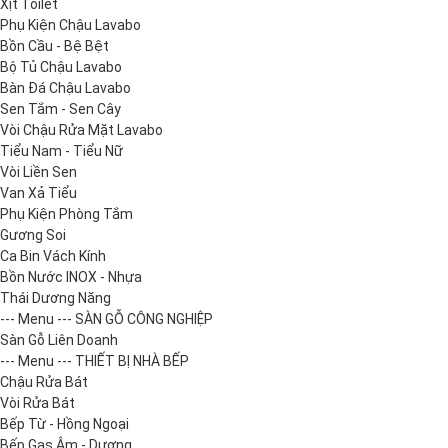
Xịt Toilet
Phụ Kiện Chậu Lavabo
Bồn Cầu - Bệ Bệt
Bộ Tủ Chậu Lavabo
Bàn Đá Chậu Lavabo
Sen Tắm - Sen Cây
Vòi Chậu Rửa Mặt Lavabo
Tiểu Nam - Tiểu Nữ
Vòi Liền Sen
Van Xả Tiểu
Phụ Kiện Phòng Tắm
Gương Soi
Ca Bin Vách Kính
Bồn Nước INOX - Nhựa
Thái Dương Năng
--- Menu --- SÀN GỖ CÔNG NGHIỆP
Sàn Gỗ Liên Doanh
--- Menu --- THIẾT BỊ NHÀ BẾP
Chậu Rửa Bát
Vòi Rửa Bát
Bếp Từ - Hồng Ngoại
Bếp Gas Âm - Dương