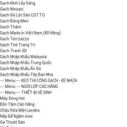
Gạch Kính Lấy Sáng
Gạch Mosaic
Gạch Đỏ Lát Sân COTTO
Gạch Bông Men
Gạch Thảm
Gạch Made in Việt Nam (80 Hãng)
Gạch Terrzazzo
Gạch Thẻ Trang Trí
Gạch Tranh 3D
Gạch Nhập Khẩu Malaysia
Gạch Nhập Khẩu Trung Quốc
Gạch Nhập Khẩu Ấn Độ
Gạch Nhập Khẩu Tây Ban Nha
--- Menu --- KEO THI CÔNG GẠCH - KE NHỰA
--- Menu --- NGÓI LỢP CÁC HÃNG
--- Menu --- THIẾT BỊ VỆ SINH
Máy Xông Hơi
Bồn Tắm Các Hãng
Chậu Rửa Mặt Lavabo
Nắp Bể Ngầm inox
Ga Thoát Sàn