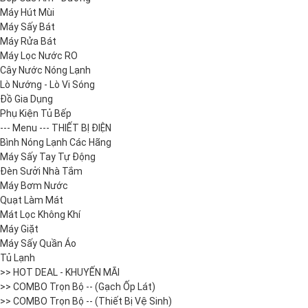
Máy Hút Mùi
Máy Sấy Bát
Máy Rửa Bát
Máy Lọc Nước RO
Cây Nước Nóng Lạnh
Lò Nướng - Lò Vi Sóng
Đồ Gia Dụng
Phụ Kiện Tủ Bếp
--- Menu --- THIẾT BỊ ĐIỆN
Bình Nóng Lạnh Các Hãng
Máy Sấy Tay Tự Động
Đèn Sưởi Nhà Tắm
Máy Bơm Nước
Quạt Làm Mát
Mát Lọc Không Khí
Máy Giặt
Máy Sấy Quần Áo
Tủ Lạnh
>> HOT DEAL - KHUYẾN MÃI
>> COMBO Trọn Bộ -- (Gạch Ốp Lát)
>> COMBO Trọn Bộ -- (Thiết Bị Vệ Sinh)