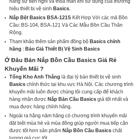
hàng sự tiện nghi và thỏa mãn khi sử dụng của thương
hiệu thiết bị vệ sinh
Basics.
Nắp Bệt Basics BSA-121S
Kết Hợp Với các mã Bồn
Cầu: BS-104, BSA-121 Và Các Mẫu Bồn Cầu Thân
Rộng
.
Tham khảo thêm sản phẩm đồng bộ
Basics
chính
hãng
:
Báo Giá Thiết Bị Vệ Sinh
Basics
Ở Đâu Bán
Nắp Bồn Cầu
Basics
Giá Rẻ
Khuyến Mãi ?
Tổng Kho Anh Thắng
là đại lý bán thiết bị vệ sinh
Basics
chính thức tại khu vực Hà Nội. Các chương trình
khuyến mãi luôn được chúng tôi cung cấp để khách
hàng nhận được
Nắp Bàn Cầu
Basics
giá tốt nhất và
mua được hàng chính hãng.
Ngoài ra hằng năm hãng có chương trình khuyến mãi
đặt biệt mùa hè và mùa đông giúp người mua tiếp cận
được tốt hơn sản phẩm
Nắp Bồn Cầu Basics
chất
lượng giá cực tốt.