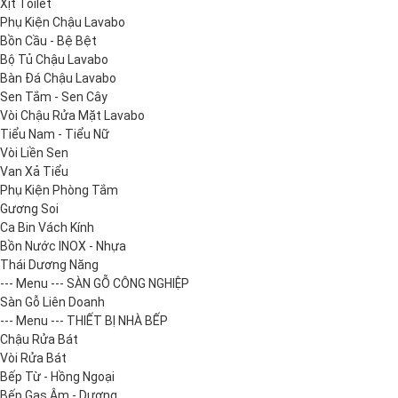
Xịt Toilet
Phụ Kiện Chậu Lavabo
Bồn Cầu - Bệ Bệt
Bộ Tủ Chậu Lavabo
Bàn Đá Chậu Lavabo
Sen Tắm - Sen Cây
Vòi Chậu Rửa Mặt Lavabo
Tiểu Nam - Tiểu Nữ
Vòi Liền Sen
Van Xả Tiểu
Phụ Kiện Phòng Tắm
Gương Soi
Ca Bin Vách Kính
Bồn Nước INOX - Nhựa
Thái Dương Năng
--- Menu --- SÀN GỖ CÔNG NGHIỆP
Sàn Gỗ Liên Doanh
--- Menu --- THIẾT BỊ NHÀ BẾP
Chậu Rửa Bát
Vòi Rửa Bát
Bếp Từ - Hồng Ngoại
Bếp Gas Âm - Dương