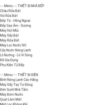
--- Menu --- THIẾT BỊ NHÀ BẾP
Chậu Rửa Bát
Vòi Rửa Bát
Bếp Từ - Hồng Ngoại
Bếp Gas Âm - Dương
Máy Hút Mùi
Máy Sấy Bát
Máy Rửa Bát
Máy Lọc Nước RO
Cây Nước Nóng Lạnh
Lò Nướng - Lò Vi Sóng
Đồ Gia Dụng
Phụ Kiện Tủ Bếp
--- Menu --- THIẾT BỊ ĐIỆN
Bình Nóng Lạnh Các Hãng
Máy Sấy Tay Tự Động
Đèn Sưởi Nhà Tắm
Máy Bơm Nước
Quạt Làm Mát
Mát Lọc Không Khí