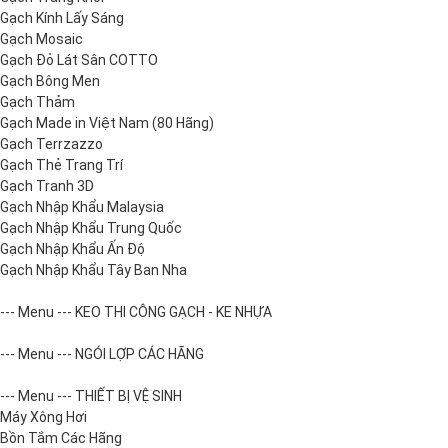
Gạch Kính Lấy Sáng
Gạch Mosaic
Gạch Đỏ Lát Sân COTTO
Gạch Bông Men
Gạch Thảm
Gạch Made in Việt Nam (80 Hãng)
Gạch Terrzazzo
Gạch Thẻ Trang Trí
Gạch Tranh 3D
Gạch Nhập Khẩu Malaysia
Gạch Nhập Khẩu Trung Quốc
Gạch Nhập Khẩu Ấn Độ
Gạch Nhập Khẩu Tây Ban Nha
--- Menu --- KEO THI CÔNG GẠCH - KE NHỰA
--- Menu --- NGÓI LỢP CÁC HÃNG
--- Menu --- THIẾT BỊ VỆ SINH
Máy Xông Hơi
Bồn Tắm Các Hãng