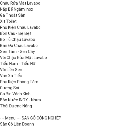
Chậu Rửa Mặt Lavabo
Nắp Bể Ngầm inox
Ga Thoát Sàn
Xịt Toilet
Phụ Kiện Chậu Lavabo
Bồn Cầu - Bệ Bệt
Bộ Tủ Chậu Lavabo
Bàn Đá Chậu Lavabo
Sen Tắm - Sen Cây
Vòi Chậu Rửa Mặt Lavabo
Tiểu Nam - Tiểu Nữ
Vòi Liền Sen
Van Xả Tiểu
Phụ Kiện Phòng Tắm
Gương Soi
Ca Bin Vách Kính
Bồn Nước INOX - Nhựa
Thái Dương Năng
--- Menu --- SÀN GỖ CÔNG NGHIỆP
Sàn Gỗ Liên Doanh