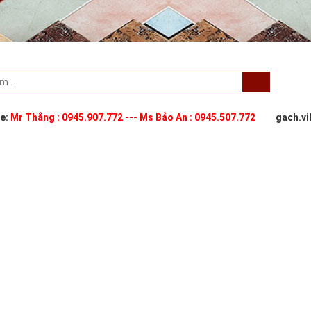
ne:
Mr Thắng : 0945.907.772 --- Ms Bảo An : 0945.507.772
gach.v