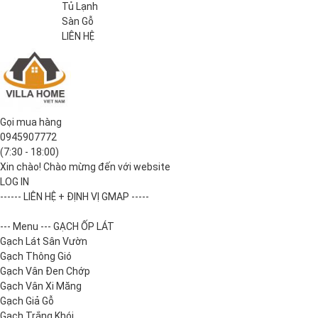
Tủ Lạnh
Sàn Gỗ
LIÊN HỆ
Gọi mua hàng
0945907772
(7:30 - 18:00)
Xin chào! Chào mừng đến với website
LOG IN
------ LIÊN HỆ + ĐỊNH VỊ GMAP -----
--- Menu --- GẠCH ỐP LÁT
Gạch Lát Sân Vườn
Gạch Thông Gió
Gạch Vân Đen Chớp
Gạch Vân Xi Măng
Gạch Giả Gỗ
Gạch Trắng Khói