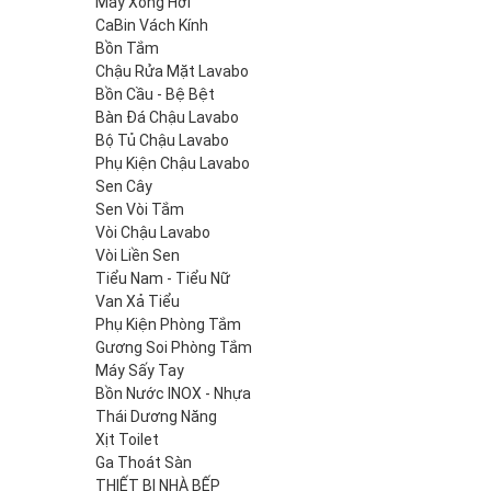
Máy Xông Hơi
CaBin Vách Kính
Bồn Tắm
Chậu Rửa Mặt Lavabo
Bồn Cầu - Bệ Bệt
Bàn Đá Chậu Lavabo
Bộ Tủ Chậu Lavabo
Phụ Kiện Chậu Lavabo
Sen Cây
Sen Vòi Tắm
Vòi Chậu Lavabo
Vòi Liền Sen
Tiểu Nam - Tiểu Nữ
Van Xả Tiểu
Phụ Kiện Phòng Tắm
Gương Soi Phòng Tắm
Máy Sấy Tay
Bồn Nước INOX - Nhựa
Thái Dương Năng
Xịt Toilet
Ga Thoát Sàn
THIẾT BỊ NHÀ BẾP