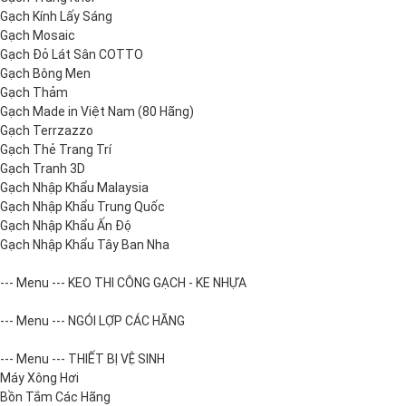
Gạch Kính Lấy Sáng
Gạch Mosaic
Gạch Đỏ Lát Sân COTTO
Gạch Bông Men
Gạch Thảm
Gạch Made in Việt Nam (80 Hãng)
Gạch Terrzazzo
Gạch Thẻ Trang Trí
Gạch Tranh 3D
Gạch Nhập Khẩu Malaysia
Gạch Nhập Khẩu Trung Quốc
Gạch Nhập Khẩu Ấn Độ
Gạch Nhập Khẩu Tây Ban Nha
--- Menu --- KEO THI CÔNG GẠCH - KE NHỰA
--- Menu --- NGÓI LỢP CÁC HÃNG
--- Menu --- THIẾT BỊ VỆ SINH
Máy Xông Hơi
Bồn Tắm Các Hãng