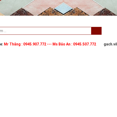
ne:
Mr Thắng : 0945.907.772 --- Ms Bảo An : 0945.507.772
gach.v