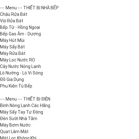
--- Menu --- THIẾT BỊ NHÀ BẾP
Chậu Rửa Bát
Vòi Rửa Bát
Bếp Từ - Hồng Ngoại
Bếp Gas Âm - Dương
Máy Hút Mùi
Máy Sấy Bát
Máy Rửa Bát
Máy Lọc Nước RO
Cây Nước Nóng Lạnh
Lò Nướng - Lò Vi Sóng
Đồ Gia Dụng
Phụ Kiện Tủ Bếp
--- Menu --- THIẾT BỊ ĐIỆN
Bình Nóng Lạnh Các Hãng
Máy Sấy Tay Tự Động
Đèn Sưởi Nhà Tắm
Máy Bơm Nước
Quạt Làm Mát
Mát Lọc Không Khí