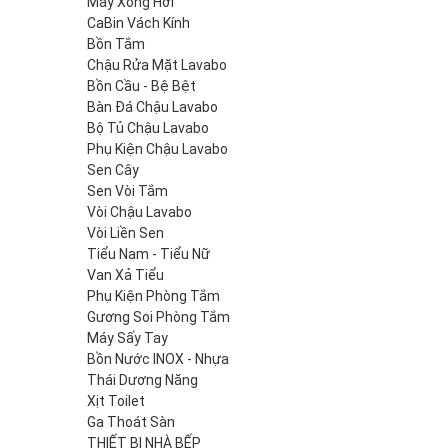
Máy Xông Hơi
CaBin Vách Kính
Bồn Tắm
Chậu Rửa Mặt Lavabo
Bồn Cầu - Bệ Bệt
Bàn Đá Chậu Lavabo
Bộ Tủ Chậu Lavabo
Phụ Kiện Chậu Lavabo
Sen Cây
Sen Vòi Tắm
Vòi Chậu Lavabo
Vòi Liền Sen
Tiểu Nam - Tiểu Nữ
Van Xả Tiểu
Phụ Kiện Phòng Tắm
Gương Soi Phòng Tắm
Máy Sấy Tay
Bồn Nước INOX - Nhựa
Thái Dương Năng
Xịt Toilet
Ga Thoát Sàn
THIẾT BỊ NHÀ BẾP