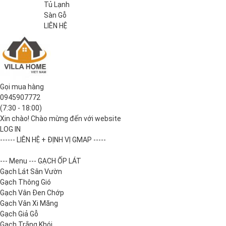
Tủ Lạnh
Sàn Gỗ
LIÊN HỆ
Gọi mua hàng
0945907772
(7:30 - 18:00)
Xin chào! Chào mừng đến với website
LOG IN
------ LIÊN HỆ + ĐỊNH VỊ GMAP -----
--- Menu --- GẠCH ỐP LÁT
Gạch Lát Sân Vườn
Gạch Thông Gió
Gạch Vân Đen Chớp
Gạch Vân Xi Măng
Gạch Giả Gỗ
Gạch Trắng Khói