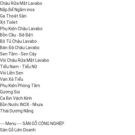
Chậu Rửa Mặt Lavabo
Nắp Bể Ngầm inox
Ga Thoát Sàn
Xịt Toilet
Phụ Kiện Chậu Lavabo
Bồn Cầu - Bệ Bệt
Bộ Tủ Chậu Lavabo
Bàn Đá Chậu Lavabo
Sen Tắm - Sen Cây
Vòi Chậu Rửa Mặt Lavabo
Tiểu Nam - Tiểu Nữ
Vòi Liền Sen
Van Xả Tiểu
Phụ Kiện Phòng Tắm
Gương Soi
Ca Bin Vách Kính
Bồn Nước INOX - Nhựa
Thái Dương Năng
--- Menu --- SÀN GỖ CÔNG NGHIỆP
Sàn Gỗ Liên Doanh