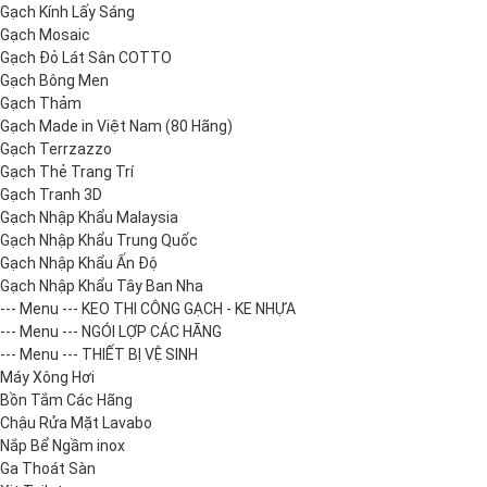
Gạch Kính Lấy Sáng
Gạch Mosaic
Gạch Đỏ Lát Sân COTTO
Gạch Bông Men
Gạch Thảm
Gạch Made in Việt Nam (80 Hãng)
Gạch Terrzazzo
Gạch Thẻ Trang Trí
Gạch Tranh 3D
Gạch Nhập Khẩu Malaysia
Gạch Nhập Khẩu Trung Quốc
Gạch Nhập Khẩu Ấn Độ
Gạch Nhập Khẩu Tây Ban Nha
--- Menu --- KEO THI CÔNG GẠCH - KE NHỰA
--- Menu --- NGÓI LỢP CÁC HÃNG
--- Menu --- THIẾT BỊ VỆ SINH
Máy Xông Hơi
Bồn Tắm Các Hãng
Chậu Rửa Mặt Lavabo
Nắp Bể Ngầm inox
Ga Thoát Sàn