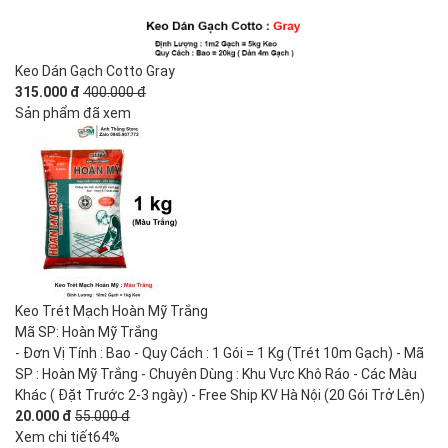
Keo Dán Gạch Cotto Gray
315.000 đ
400.000 đ
Sản phẩm đã xem
Keo Trét Mạch Hoàn Mỹ Trắng
Mã SP: Hoàn Mỹ Trắng
- Đơn Vị Tính : Bao - Quy Cách : 1 Gói = 1 Kg (Trét 10m Gạch) - Mã
SP : Hoàn Mỹ Trắng - Chuyên Dùng : Khu Vực Khô Ráo - Các Màu
Khác ( Đặt Trước 2-3 ngày) - Free Ship KV Hà Nội (20 Gói Trở Lên)
20.000 đ
55.000 đ
Xem chi tiết
64%