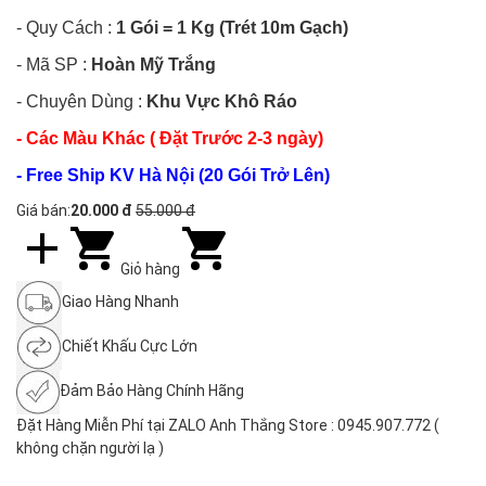
- Quy Cách :
1 Gói = 1 Kg (Trét 10m Gạch)
- Mã SP :
Hoàn Mỹ Trắng
- Chuyên Dùng :
Khu Vực Khô Ráo
- Các Màu Khác ( Đặt Trước 2-3 ngày)
- Free Ship KV Hà Nội (20 Gói Trở Lên)
Giá bán:
20.000 đ
55.000 đ
Giỏ hàng
Giao Hàng Nhanh
Chiết Khấu Cực Lớn
Đảm Bảo Hàng Chính Hãng
Đặt Hàng Miễn Phí tại ZALO Anh Thắng Store : 0945.907.772 (
không chặn người lạ )