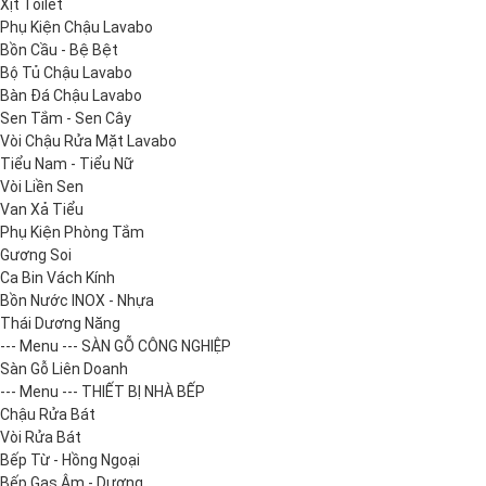
Xịt Toilet
Phụ Kiện Chậu Lavabo
Bồn Cầu - Bệ Bệt
Bộ Tủ Chậu Lavabo
Bàn Đá Chậu Lavabo
Sen Tắm - Sen Cây
Vòi Chậu Rửa Mặt Lavabo
Tiểu Nam - Tiểu Nữ
Vòi Liền Sen
Van Xả Tiểu
Phụ Kiện Phòng Tắm
Gương Soi
Ca Bin Vách Kính
Bồn Nước INOX - Nhựa
Thái Dương Năng
--- Menu --- SÀN GỖ CÔNG NGHIỆP
Sàn Gỗ Liên Doanh
--- Menu --- THIẾT BỊ NHÀ BẾP
Chậu Rửa Bát
Vòi Rửa Bát
Bếp Từ - Hồng Ngoại
Bếp Gas Âm - Dương