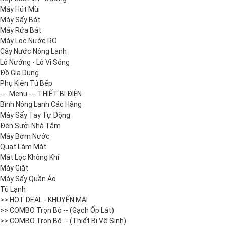
Máy Hút Mùi
Máy Sấy Bát
Máy Rửa Bát
Máy Lọc Nước RO
Cây Nước Nóng Lạnh
Lò Nướng - Lò Vi Sóng
Đồ Gia Dụng
Phụ Kiện Tủ Bếp
--- Menu --- THIẾT BỊ ĐIỆN
Bình Nóng Lạnh Các Hãng
Máy Sấy Tay Tự Động
Đèn Sưởi Nhà Tắm
Máy Bơm Nước
Quạt Làm Mát
Mát Lọc Không Khí
Máy Giặt
Máy Sấy Quần Áo
Tủ Lạnh
>> HOT DEAL - KHUYẾN MÃI
>> COMBO Trọn Bộ -- (Gạch Ốp Lát)
>> COMBO Trọn Bộ -- (Thiết Bị Vệ Sinh)