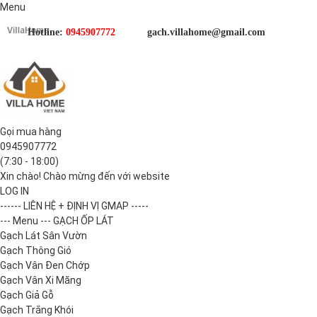
Menu
Hotline:
0945907772
gach.villahome@gmail.com
Gọi mua hàng
0945907772
(7:30 - 18:00)
Xin chào! Chào mừng đến với website
LOG IN
------ LIÊN HỆ + ĐỊNH VỊ GMAP -----
--- Menu --- GẠCH ỐP LÁT
Gạch Lát Sân Vườn
Gạch Thông Gió
Gạch Vân Đen Chớp
Gạch Vân Xi Măng
Gạch Giả Gỗ
Gạch Trắng Khói