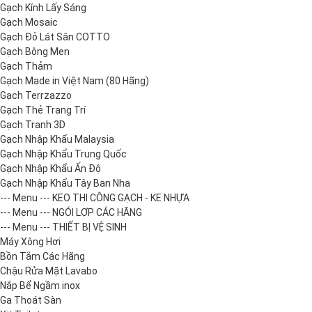
Gạch Kính Lấy Sáng
Gạch Mosaic
Gạch Đỏ Lát Sân COTTO
Gạch Bông Men
Gạch Thảm
Gạch Made in Việt Nam (80 Hãng)
Gạch Terrzazzo
Gạch Thẻ Trang Trí
Gạch Tranh 3D
Gạch Nhập Khẩu Malaysia
Gạch Nhập Khẩu Trung Quốc
Gạch Nhập Khẩu Ấn Độ
Gạch Nhập Khẩu Tây Ban Nha
--- Menu --- KEO THI CÔNG GẠCH - KE NHỰA
--- Menu --- NGÓI LỢP CÁC HÃNG
--- Menu --- THIẾT BỊ VỆ SINH
Máy Xông Hơi
Bồn Tắm Các Hãng
Chậu Rửa Mặt Lavabo
Nắp Bể Ngầm inox
Ga Thoát Sàn