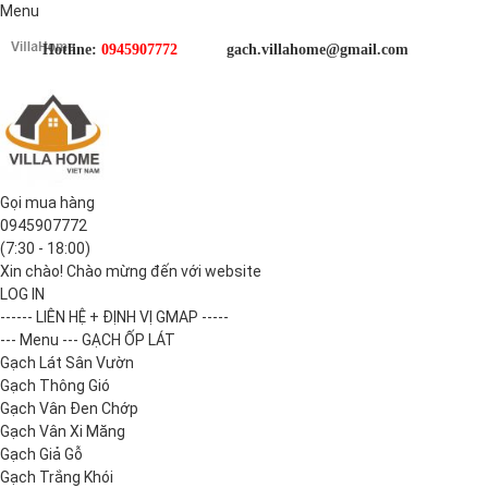
Menu
Hotline:
0945907772
gach.villahome@gmail.com
Gọi mua hàng
0945907772
(7:30 - 18:00)
Xin chào! Chào mừng đến với website
LOG IN
------ LIÊN HỆ + ĐỊNH VỊ GMAP -----
--- Menu --- GẠCH ỐP LÁT
Gạch Lát Sân Vườn
Gạch Thông Gió
Gạch Vân Đen Chớp
Gạch Vân Xi Măng
Gạch Giả Gỗ
Gạch Trắng Khói