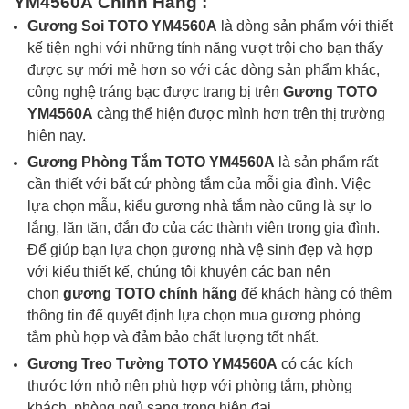
YM4560A
Chính Hãng
:
Gương Soi
TOTO YM4560A
là dòng sản phẩm với thiết
kế tiện nghi với những tính năng vượt trội cho bạn thấy
được sự mới mẻ hơn so với các dòng sản phẩm khác,
công nghệ tráng bạc được trang bị trên
Gương
TOTO
YM4560A
càng thể hiện được mình hơn trên thị trường
hiện nay.
Gương Phòng Tắm
TOTO
YM4560A
là sản phẩm rất
cần thiết với bất cứ phòng tắm của mỗi gia đình. Việc
lựa chọn mẫu, kiểu gương nhà tắm nào cũng là sự lo
lắng, lăn tăn, đắn đo của các thành viên trong gia đình.
Để giúp bạn lựa chọn gương nhà vệ sinh đẹp và hợp
với kiểu thiết kế, chúng tôi khuyên các bạn nên
chọn
gương
TOTO
chính hãng
để khách hàng có thêm
thông tin để quyết định lựa chọn mua gương phòng
tắm phù hợp và đảm bảo chất lượng tốt nhất.
Gương Treo Tường
TOTO YM4560A
có các kích
thước lớn nhỏ nên phù hợp với phòng tắm, phòng
khách, phòng ngủ sang trọng,hiện đại...