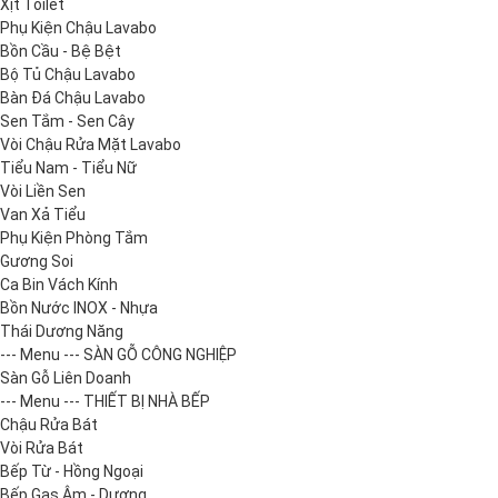
Xịt Toilet
Phụ Kiện Chậu Lavabo
Bồn Cầu - Bệ Bệt
Bộ Tủ Chậu Lavabo
Bàn Đá Chậu Lavabo
Sen Tắm - Sen Cây
Vòi Chậu Rửa Mặt Lavabo
Tiểu Nam - Tiểu Nữ
Vòi Liền Sen
Van Xả Tiểu
Phụ Kiện Phòng Tắm
Gương Soi
Ca Bin Vách Kính
Bồn Nước INOX - Nhựa
Thái Dương Năng
--- Menu --- SÀN GỖ CÔNG NGHIỆP
Sàn Gỗ Liên Doanh
--- Menu --- THIẾT BỊ NHÀ BẾP
Chậu Rửa Bát
Vòi Rửa Bát
Bếp Từ - Hồng Ngoại
Bếp Gas Âm - Dương