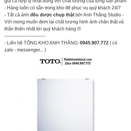
giá cả hợp lý nhất đúng với chất lượng của từng sản phẩm
- Hàng luôn có sẵn trong kho để phục vụ quý khách 24/7
- Tất cả ảnh
đều được chụp thật
bởi Anh Thắng Studio -
Với mong muốn đem lại chất lượng hình ảnh chân thật và
thân thiện nhất tới quý khách hàng !!!
----------------------------
- Liên hệ
TỔNG KHO ANH THẮNG
:
0945.907.772
( có
zalo - messenger... )