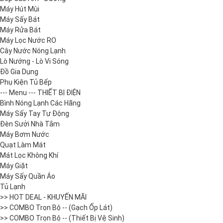
Máy Hút Mùi
Máy Sấy Bát
Máy Rửa Bát
Máy Lọc Nước RO
Cây Nước Nóng Lạnh
Lò Nướng - Lò Vi Sóng
Đồ Gia Dụng
Phụ Kiện Tủ Bếp
--- Menu --- THIẾT BỊ ĐIỆN
Bình Nóng Lạnh Các Hãng
Máy Sấy Tay Tự Động
Đèn Sưởi Nhà Tắm
Máy Bơm Nước
Quạt Làm Mát
Mát Lọc Không Khí
Máy Giặt
Máy Sấy Quần Áo
Tủ Lạnh
>> HOT DEAL - KHUYẾN MÃI
>> COMBO Trọn Bộ -- (Gạch Ốp Lát)
>> COMBO Trọn Bộ -- (Thiết Bị Vệ Sinh)