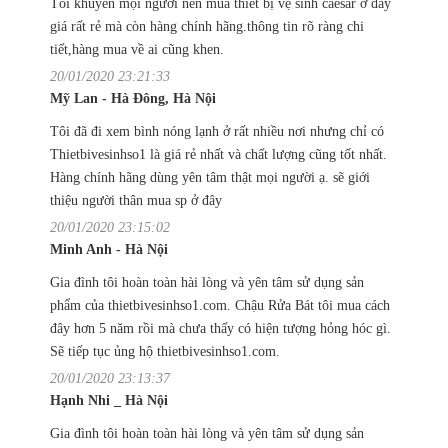
Tôi khuyên mọi người nên mua thiết bị vệ sinh caesar ở đây
giá rất rẻ mà còn hàng chính hãng.thông tin rõ ràng chi
tiết,hàng mua về ai cũng khen.
20/01/2020 23:21:33
Mỹ Lan - Hà Đông, Hà Nội
Tôi đã đi xem bình nóng lạnh ở rất nhiều nơi nhưng chỉ có
Thietbivesinhso1 là giá rẻ nhất và chất lượng cũng tốt nhất.
Hàng chính hãng dùng yên tâm thật mọi người ạ. sẽ giới
thiệu người thân mua sp ở đây
20/01/2020 23:15:02
Minh Anh - Hà Nội
Gia đình tôi hoàn toàn hài lòng và yên tâm sử dụng sản
phẩm của thietbivesinhso1.com. Chậu Rửa Bát tôi mua cách
đây hơn 5 năm rồi mà chưa thấy có hiện tượng hỏng hóc gì.
Sẽ tiếp tục ủng hộ thietbivesinhso1.com.
20/01/2020 23:13:37
Hạnh Nhi _ Hà Nội
Gia đình tôi hoàn toàn hài lòng và yên tâm sử dụng sản