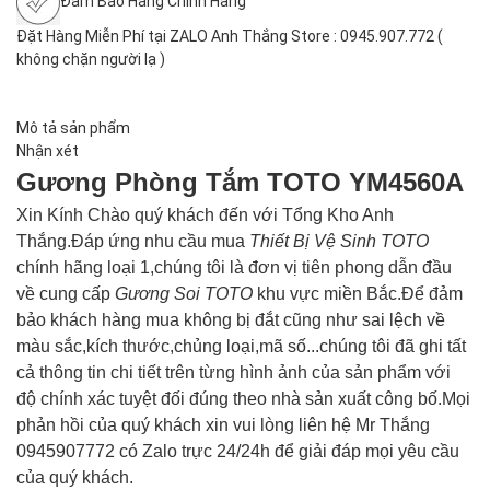
Đảm Bảo Hàng Chính Hãng
Đặt Hàng Miễn Phí tại ZALO Anh Thắng Store : 0945.907.772 (
không chặn người lạ )
Mô tả sản phẩm
Nhận xét
Gương Phòng Tắm TOTO YM4560A
Xin Kính Chào quý khách đến với Tổng Kho Anh
Thắng.Đáp ứng nhu cầu mua
Thiết Bị Vệ Sinh TOTO
chính hãng loại 1,chúng tôi là đơn vị tiên phong dẫn đầu
về cung cấp
Gương Soi TOTO
khu vực miền Bắc.Để đảm
bảo khách hàng mua không bị đắt cũng như sai lệch về
màu sắc,kích thước,chủng loại,mã số...chúng tôi đã ghi tất
cả thông tin chi tiết trên từng hình ảnh của sản phẩm với
độ chính xác tuyệt đối đúng theo nhà sản xuất công bố.Mọi
phản hồi của quý khách xin vui lòng liên hệ Mr Thắng
0945907772 có Zalo trực 24/24h để giải đáp mọi yêu cầu
của quý khách.