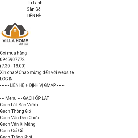
Tủ Lạnh
Sàn Gỗ
LIÊN HỆ
Gọi mua hàng
0945907772
(7:30 - 18:00)
Xin chào! Chào mừng đến với website
LOG IN
------ LIÊN HỆ + ĐỊNH VỊ GMAP -----
--- Menu --- GẠCH ỐP LÁT
Gạch Lát Sân Vườn
Gạch Thông Gió
Gạch Vân Đen Chớp
Gạch Vân Xi Măng
Gạch Giả Gỗ
Gạch Trắng Khói