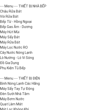
--- Menu --- THIẾT BỊ NHÀ BẾP
Chậu Rửa Bát
Vòi Rửa Bát
Bếp Từ - Hồng Ngoại
Bếp Gas Âm - Dương
Máy Hút Mùi
Máy Sấy Bát
Máy Rửa Bát
Máy Lọc Nước RO
Cây Nước Nóng Lạnh
Lò Nướng - Lò Vi Sóng
Đồ Gia Dụng
Phụ Kiện Tủ Bếp
--- Menu --- THIẾT BỊ ĐIỆN
Bình Nóng Lạnh Các Hãng
Máy Sấy Tay Tự Động
Đèn Sưởi Nhà Tắm
Máy Bơm Nước
Quạt Làm Mát
Mát Lọc Không Khí