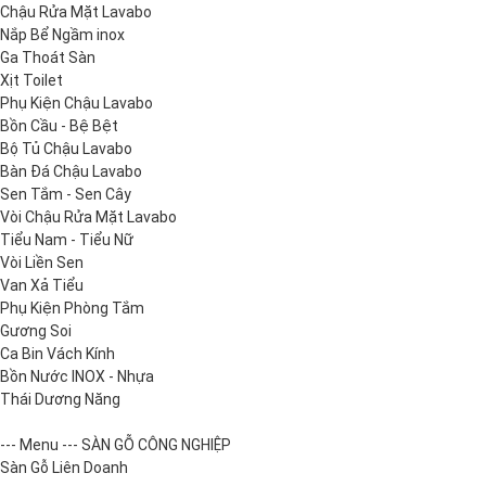
Chậu Rửa Mặt Lavabo
Nắp Bể Ngầm inox
Ga Thoát Sàn
Xịt Toilet
Phụ Kiện Chậu Lavabo
Bồn Cầu - Bệ Bệt
Bộ Tủ Chậu Lavabo
Bàn Đá Chậu Lavabo
Sen Tắm - Sen Cây
Vòi Chậu Rửa Mặt Lavabo
Tiểu Nam - Tiểu Nữ
Vòi Liền Sen
Van Xả Tiểu
Phụ Kiện Phòng Tắm
Gương Soi
Ca Bin Vách Kính
Bồn Nước INOX - Nhựa
Thái Dương Năng
--- Menu --- SÀN GỖ CÔNG NGHIỆP
Sàn Gỗ Liên Doanh