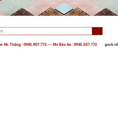
ne:
Mr Thắng : 0945.907.772 --- Ms Bảo An : 0945.507.772
gach.v