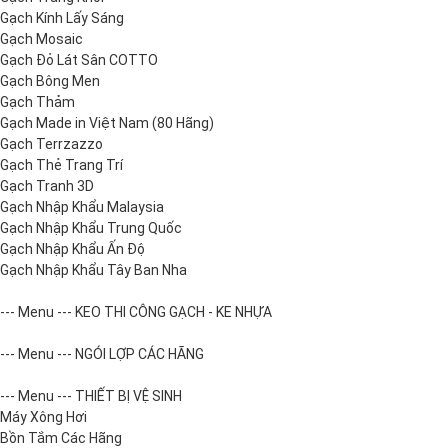
Gạch Kính Lấy Sáng
Gạch Mosaic
Gạch Đỏ Lát Sân COTTO
Gạch Bông Men
Gạch Thảm
Gạch Made in Việt Nam (80 Hãng)
Gạch Terrzazzo
Gạch Thẻ Trang Trí
Gạch Tranh 3D
Gạch Nhập Khẩu Malaysia
Gạch Nhập Khẩu Trung Quốc
Gạch Nhập Khẩu Ấn Độ
Gạch Nhập Khẩu Tây Ban Nha
--- Menu --- KEO THI CÔNG GẠCH - KE NHỰA
--- Menu --- NGÓI LỢP CÁC HÃNG
--- Menu --- THIẾT BỊ VỆ SINH
Máy Xông Hơi
Bồn Tắm Các Hãng