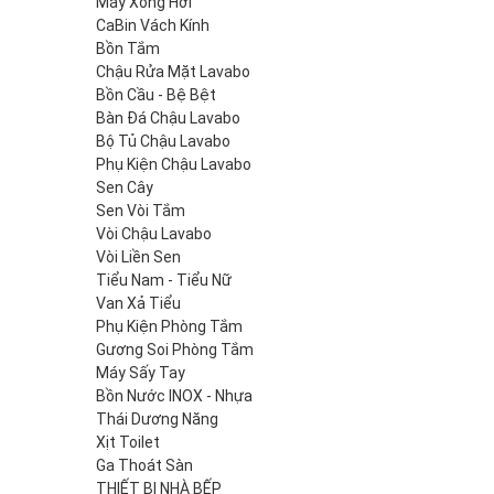
Máy Xông Hơi
CaBin Vách Kính
Bồn Tắm
Chậu Rửa Mặt Lavabo
Bồn Cầu - Bệ Bệt
Bàn Đá Chậu Lavabo
Bộ Tủ Chậu Lavabo
Phụ Kiện Chậu Lavabo
Sen Cây
Sen Vòi Tắm
Vòi Chậu Lavabo
Vòi Liền Sen
Tiểu Nam - Tiểu Nữ
Van Xả Tiểu
Phụ Kiện Phòng Tắm
Gương Soi Phòng Tắm
Máy Sấy Tay
Bồn Nước INOX - Nhựa
Thái Dương Năng
Xịt Toilet
Ga Thoát Sàn
THIẾT BỊ NHÀ BẾP