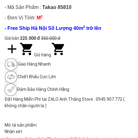
- Mã Sản Phẩm :
Takao 85810
2
- Đơn Vị Tính:
M
2
- Free Ship Hà Nội Số Lượng 40m
trở lên
Giá bán:
225.000 đ
350.000 đ
Giỏ hàng
Giao Hàng Nhanh
Chiết Khấu Cực Lớn
Đảm Bảo Hàng Chính Hãng
Đặt Hàng Miễn Phí tại ZALO Anh Thắng Store : 0945.907.772 (
không chặn người lạ )
Mô tả sản phẩm
Nhận xét