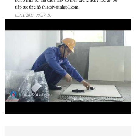
hơn 5 năm rồi mà chưa thấy có hiện tượng hỏng hóc gì. Sẽ
tiếp tục ủng hộ thietbivesinhso1.com.
05/11/2017 00:37:16