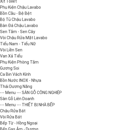
Xịt Toilet
Phụ Kiện Chậu Lavabo
Bồn Cầu - Bệ Bệt
Bộ Tủ Chậu Lavabo
Bàn Đá Chậu Lavabo
Sen Tắm - Sen Cây
Vòi Chậu Rửa Mặt Lavabo
Tiểu Nam - Tiểu Nữ
Vòi Liền Sen
Van Xả Tiểu
Phụ Kiện Phòng Tắm
Gương Soi
Ca Bin Vách Kính
Bồn Nước INOX - Nhựa
Thái Dương Năng
--- Menu --- SÀN GỖ CÔNG NGHIỆP
Sàn Gỗ Liên Doanh
--- Menu --- THIẾT BỊ NHÀ BẾP
Chậu Rửa Bát
Vòi Rửa Bát
Bếp Từ - Hồng Ngoại
Bếp Gas Âm - Dương