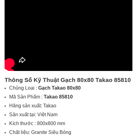
Thông Số Kỹ Thuật Gạch
80x80
Takao 85810
Chủng Loại :
Gạch
Takao 80x80
Mã Sản Phẩm :
Takao 85810
Hãng sản xuất: Takao
Sản xuất tại: Việt Nam
Kích thước : 800x800 mm
Chất liệu:
Granite
Siêu Bóng