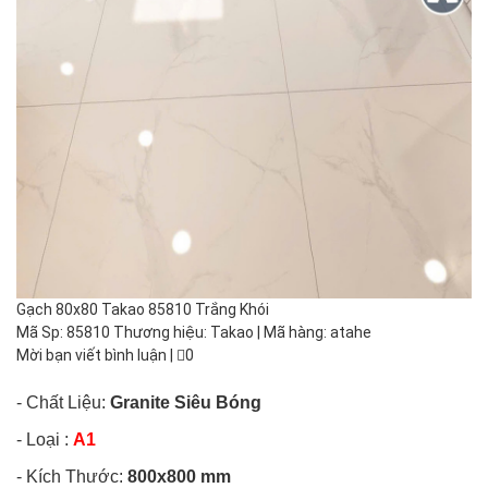
Gạch 80x80 Takao 85810 Trắng Khói
Mã Sp: 85810 Thương hiệu: Takao | Mã hàng: atahe
Mời bạn viết bình luận
|
0
- Chất Liệu:
Granite Siêu Bóng
- Loại :
A1
- Kích Thước:
800x800 mm