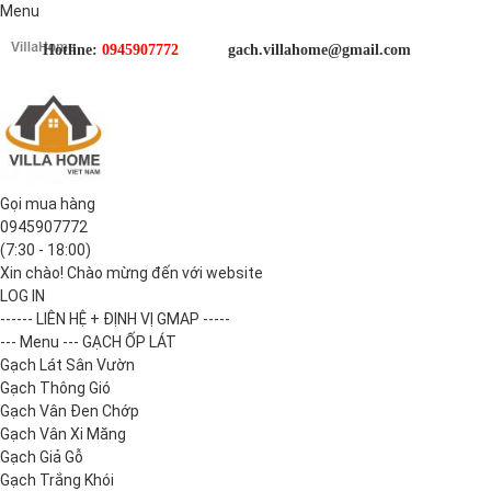
Menu
Hotline:
0945907772
gach.villahome@gmail.com
Gọi mua hàng
0945907772
(7:30 - 18:00)
Xin chào! Chào mừng đến với website
LOG IN
------ LIÊN HỆ + ĐỊNH VỊ GMAP -----
--- Menu --- GẠCH ỐP LÁT
Gạch Lát Sân Vườn
Gạch Thông Gió
Gạch Vân Đen Chớp
Gạch Vân Xi Măng
Gạch Giả Gỗ
Gạch Trắng Khói