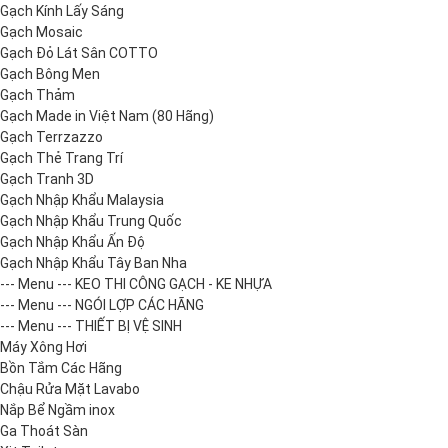
Gạch Kính Lấy Sáng
Gạch Mosaic
Gạch Đỏ Lát Sân COTTO
Gạch Bông Men
Gạch Thảm
Gạch Made in Việt Nam (80 Hãng)
Gạch Terrzazzo
Gạch Thẻ Trang Trí
Gạch Tranh 3D
Gạch Nhập Khẩu Malaysia
Gạch Nhập Khẩu Trung Quốc
Gạch Nhập Khẩu Ấn Độ
Gạch Nhập Khẩu Tây Ban Nha
--- Menu --- KEO THI CÔNG GẠCH - KE NHỰA
--- Menu --- NGÓI LỢP CÁC HÃNG
--- Menu --- THIẾT BỊ VỆ SINH
Máy Xông Hơi
Bồn Tắm Các Hãng
Chậu Rửa Mặt Lavabo
Nắp Bể Ngầm inox
Ga Thoát Sàn