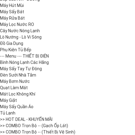
Máy Hút Mùi
Máy Sấy Bát
Máy Rửa Bát
Máy Lọc Nước RO
Cây Nước Nóng Lạnh
Lò Nướng - Lò Vi Sóng
Đồ Gia Dụng
Phụ Kiện Tủ Bếp
--- Menu --- THIẾT BỊ ĐIỆN
Bình Nóng Lạnh Các Hãng
Máy Sấy Tay Tự Động
Đèn Sưởi Nhà Tắm
Máy Bơm Nước
Quạt Làm Mát
Mát Lọc Không Khí
Máy Giặt
Máy Sấy Quần Áo
Tủ Lạnh
>> HOT DEAL - KHUYẾN MÃI
>> COMBO Trọn Bộ -- (Gạch Ốp Lát)
>> COMBO Trọn Bộ -- (Thiết Bị Vệ Sinh)