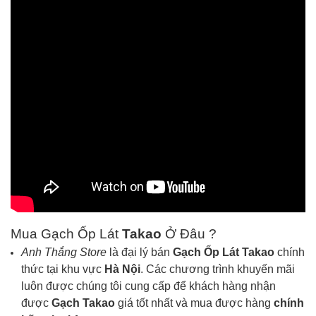
Mua Gạch Ốp Lát
Takao
Ở Đâu ?
Anh Thắng Store
là đại lý bán
Gạch Ốp Lát
Takao
chính
thức tại khu vực
Hà Nội
. Các chương trình khuyến mãi
luôn được chúng tôi cung cấp để khách hàng nhận
được
Gạch
Takao
giá tốt nhất và mua được hàng
chính