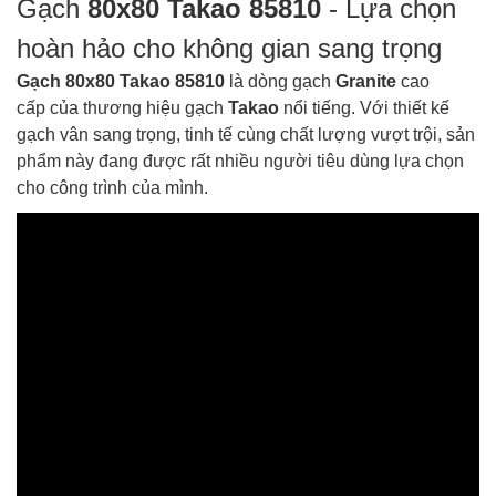
Gạch
80x80
Takao 85810
- Lựa chọn
hoàn hảo cho không gian sang trọng
Gạch 80x80 Takao 85810
là dòng gạch
Granite
cao
cấp
của thương hiệu gạch
Takao
nổi tiếng. Với thiết kế
gạch vân sang trọng, tinh tế cùng chất lượng vượt trội, sản
phẩm này đang được rất nhiều người tiêu dùng lựa chọn
cho công trình của mình.