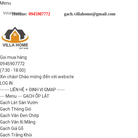
Menu
Hotline:
0945907772
gach.villahome@gmail.com
Gọi mua hàng
0945907772
(7:30 - 18:00)
Xin chào! Chào mừng đến với website
LOG IN
------ LIÊN HỆ + ĐỊNH VỊ GMAP -----
--- Menu --- GẠCH ỐP LÁT
Gạch Lát Sân Vườn
Gạch Thông Gió
Gạch Vân Đen Chớp
Gạch Vân Xi Măng
Gạch Giả Gỗ
Gạch Trắng Khói