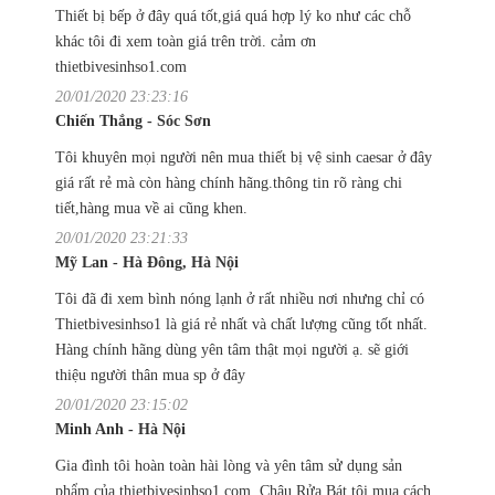
Thiết bị bếp ở đây quá tốt,giá quá hợp lý ko như các chỗ
khác tôi đi xem toàn giá trên trời. cảm ơn
thietbivesinhso1.com
20/01/2020 23:23:16
Chiến Thắng - Sóc Sơn
Tôi khuyên mọi người nên mua thiết bị vệ sinh caesar ở đây
giá rất rẻ mà còn hàng chính hãng.thông tin rõ ràng chi
tiết,hàng mua về ai cũng khen.
20/01/2020 23:21:33
Mỹ Lan - Hà Đông, Hà Nội
Tôi đã đi xem bình nóng lạnh ở rất nhiều nơi nhưng chỉ có
Thietbivesinhso1 là giá rẻ nhất và chất lượng cũng tốt nhất.
Hàng chính hãng dùng yên tâm thật mọi người ạ. sẽ giới
thiệu người thân mua sp ở đây
20/01/2020 23:15:02
Minh Anh - Hà Nội
Gia đình tôi hoàn toàn hài lòng và yên tâm sử dụng sản
phẩm của thietbivesinhso1.com. Chậu Rửa Bát tôi mua cách