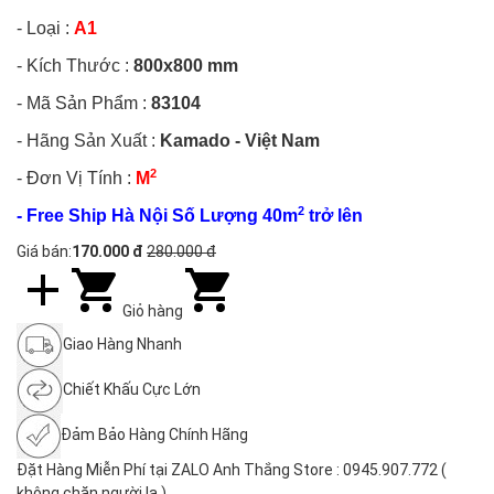
- Loại :
A1
- Kích Thước :
800x800 mm
- Mã Sản Phẩm :
83104
- Hãng Sản Xuất :
Kamado
- Việt Nam
2
- Đơn Vị Tính :
M
2
- Free Ship Hà Nội Số Lượng 40m
trở lên
Giá bán:
170.000 đ
280.000 đ
Giỏ hàng
Giao Hàng Nhanh
Chiết Khấu Cực Lớn
Đảm Bảo Hàng Chính Hãng
Đặt Hàng Miễn Phí tại ZALO Anh Thắng Store : 0945.907.772 (
không chặn người lạ )