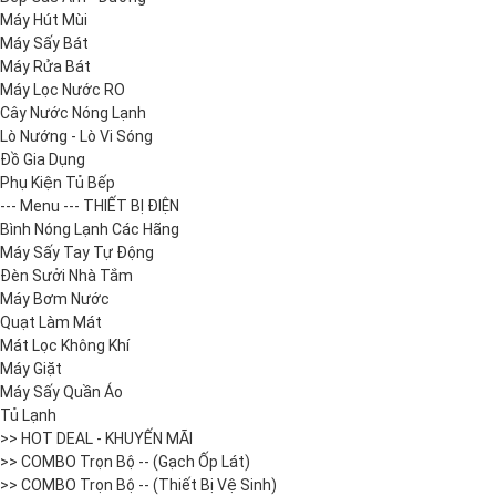
Máy Hút Mùi
Máy Sấy Bát
Máy Rửa Bát
Máy Lọc Nước RO
Cây Nước Nóng Lạnh
Lò Nướng - Lò Vi Sóng
Đồ Gia Dụng
Phụ Kiện Tủ Bếp
--- Menu --- THIẾT BỊ ĐIỆN
Bình Nóng Lạnh Các Hãng
Máy Sấy Tay Tự Động
Đèn Sưởi Nhà Tắm
Máy Bơm Nước
Quạt Làm Mát
Mát Lọc Không Khí
Máy Giặt
Máy Sấy Quần Áo
Tủ Lạnh
>> HOT DEAL - KHUYẾN MÃI
>> COMBO Trọn Bộ -- (Gạch Ốp Lát)
>> COMBO Trọn Bộ -- (Thiết Bị Vệ Sinh)