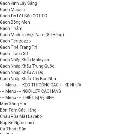
Gạch Kính Lấy Sáng
Gạch Mosaic
Gạch Đỏ Lát Sân COTTO
Gạch Bông Men
Gạch Thảm
Gạch Made in Việt Nam (80 Hãng)
Gạch Terrzazzo
Gạch Thẻ Trang Trí
Gạch Tranh 3D
Gạch Nhập Khẩu Malaysia
Gạch Nhập Khẩu Trung Quốc
Gạch Nhập Khẩu Ấn Độ
Gạch Nhập Khẩu Tây Ban Nha
--- Menu --- KEO THI CÔNG GẠCH - KE NHỰA
--- Menu --- NGÓI LỢP CÁC HÃNG
--- Menu --- THIẾT BỊ VỆ SINH
Máy Xông Hơi
Bồn Tắm Các Hãng
Chậu Rửa Mặt Lavabo
Nắp Bể Ngầm inox
Ga Thoát Sàn