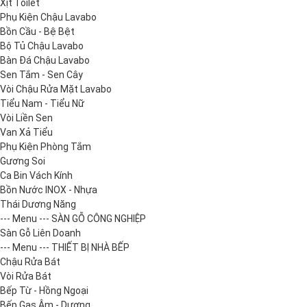
Xịt Toilet
Phụ Kiện Chậu Lavabo
Bồn Cầu - Bệ Bệt
Bộ Tủ Chậu Lavabo
Bàn Đá Chậu Lavabo
Sen Tắm - Sen Cây
Vòi Chậu Rửa Mặt Lavabo
Tiểu Nam - Tiểu Nữ
Vòi Liền Sen
Van Xả Tiểu
Phụ Kiện Phòng Tắm
Gương Soi
Ca Bin Vách Kính
Bồn Nước INOX - Nhựa
Thái Dương Năng
--- Menu --- SÀN GỖ CÔNG NGHIỆP
Sàn Gỗ Liên Doanh
--- Menu --- THIẾT BỊ NHÀ BẾP
Chậu Rửa Bát
Vòi Rửa Bát
Bếp Từ - Hồng Ngoại
Bếp Gas Âm - Dương