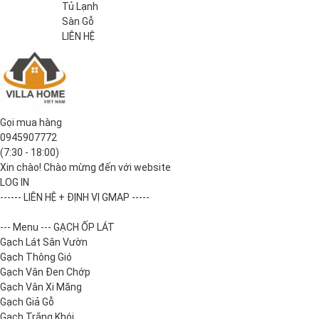
Tủ Lạnh
Sàn Gỗ
LIÊN HỆ
Gọi mua hàng
0945907772
(7:30 - 18:00)
Xin chào! Chào mừng đến với website
LOG IN
------ LIÊN HỆ + ĐỊNH VỊ GMAP -----
--- Menu --- GẠCH ỐP LÁT
Gạch Lát Sân Vườn
Gạch Thông Gió
Gạch Vân Đen Chớp
Gạch Vân Xi Măng
Gạch Giả Gỗ
Gạch Trắng Khói