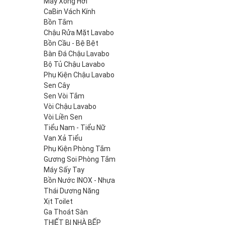
Máy Xông Hơi
CaBin Vách Kính
Bồn Tắm
Chậu Rửa Mặt Lavabo
Bồn Cầu - Bệ Bệt
Bàn Đá Chậu Lavabo
Bộ Tủ Chậu Lavabo
Phụ Kiện Chậu Lavabo
Sen Cây
Sen Vòi Tắm
Vòi Chậu Lavabo
Vòi Liền Sen
Tiểu Nam - Tiểu Nữ
Van Xả Tiểu
Phụ Kiện Phòng Tắm
Gương Soi Phòng Tắm
Máy Sấy Tay
Bồn Nước INOX - Nhựa
Thái Dương Năng
Xịt Toilet
Ga Thoát Sàn
THIẾT BỊ NHÀ BẾP