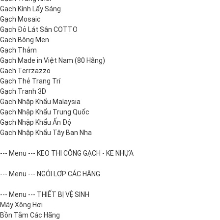
Gạch Kính Lấy Sáng
Gạch Mosaic
Gạch Đỏ Lát Sân COTTO
Gạch Bông Men
Gạch Thảm
Gạch Made in Việt Nam (80 Hãng)
Gạch Terrzazzo
Gạch Thẻ Trang Trí
Gạch Tranh 3D
Gạch Nhập Khẩu Malaysia
Gạch Nhập Khẩu Trung Quốc
Gạch Nhập Khẩu Ấn Độ
Gạch Nhập Khẩu Tây Ban Nha
--- Menu --- KEO THI CÔNG GẠCH - KE NHỰA
--- Menu --- NGÓI LỢP CÁC HÃNG
--- Menu --- THIẾT BỊ VỆ SINH
Máy Xông Hơi
Bồn Tắm Các Hãng