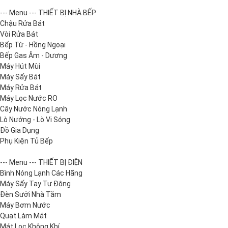
--- Menu --- THIẾT BỊ NHÀ BẾP
Chậu Rửa Bát
Vòi Rửa Bát
Bếp Từ - Hồng Ngoại
Bếp Gas Âm - Dương
Máy Hút Mùi
Máy Sấy Bát
Máy Rửa Bát
Máy Lọc Nước RO
Cây Nước Nóng Lạnh
Lò Nướng - Lò Vi Sóng
Đồ Gia Dụng
Phụ Kiện Tủ Bếp
--- Menu --- THIẾT BỊ ĐIỆN
Bình Nóng Lạnh Các Hãng
Máy Sấy Tay Tự Động
Đèn Sưởi Nhà Tắm
Máy Bơm Nước
Quạt Làm Mát
Mát Lọc Không Khí