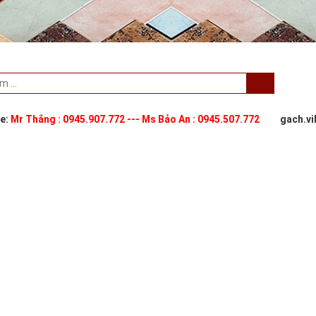
ne:
Mr Thắng : 0945.907.772 --- Ms Bảo An : 0945.507.772
gach.v