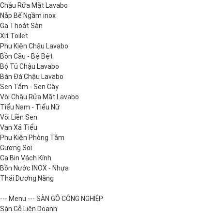
Chậu Rửa Mặt Lavabo
Nắp Bể Ngầm inox
Ga Thoát Sàn
Xịt Toilet
Phụ Kiện Chậu Lavabo
Bồn Cầu - Bệ Bệt
Bộ Tủ Chậu Lavabo
Bàn Đá Chậu Lavabo
Sen Tắm - Sen Cây
Vòi Chậu Rửa Mặt Lavabo
Tiểu Nam - Tiểu Nữ
Vòi Liền Sen
Van Xả Tiểu
Phụ Kiện Phòng Tắm
Gương Soi
Ca Bin Vách Kính
Bồn Nước INOX - Nhựa
Thái Dương Năng
--- Menu --- SÀN GỖ CÔNG NGHIỆP
Sàn Gỗ Liên Doanh