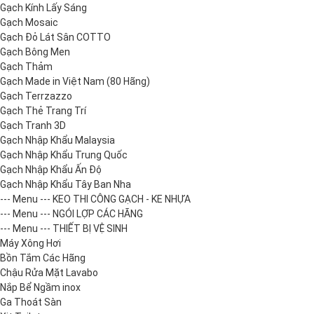
Gạch Kính Lấy Sáng
Gạch Mosaic
Gạch Đỏ Lát Sân COTTO
Gạch Bông Men
Gạch Thảm
Gạch Made in Việt Nam (80 Hãng)
Gạch Terrzazzo
Gạch Thẻ Trang Trí
Gạch Tranh 3D
Gạch Nhập Khẩu Malaysia
Gạch Nhập Khẩu Trung Quốc
Gạch Nhập Khẩu Ấn Độ
Gạch Nhập Khẩu Tây Ban Nha
--- Menu --- KEO THI CÔNG GẠCH - KE NHỰA
--- Menu --- NGÓI LỢP CÁC HÃNG
--- Menu --- THIẾT BỊ VỆ SINH
Máy Xông Hơi
Bồn Tắm Các Hãng
Chậu Rửa Mặt Lavabo
Nắp Bể Ngầm inox
Ga Thoát Sàn