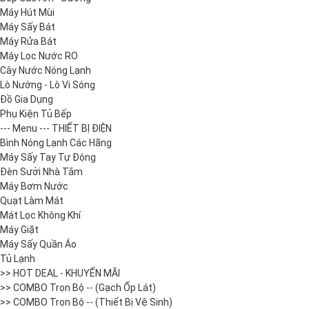
Máy Hút Mùi
Máy Sấy Bát
Máy Rửa Bát
Máy Lọc Nước RO
Cây Nước Nóng Lạnh
Lò Nướng - Lò Vi Sóng
Đồ Gia Dụng
Phụ Kiện Tủ Bếp
--- Menu --- THIẾT BỊ ĐIỆN
Bình Nóng Lạnh Các Hãng
Máy Sấy Tay Tự Động
Đèn Sưởi Nhà Tắm
Máy Bơm Nước
Quạt Làm Mát
Mát Lọc Không Khí
Máy Giặt
Máy Sấy Quần Áo
Tủ Lạnh
>> HOT DEAL - KHUYẾN MÃI
>> COMBO Trọn Bộ -- (Gạch Ốp Lát)
>> COMBO Trọn Bộ -- (Thiết Bị Vệ Sinh)