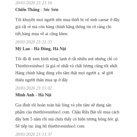
20/01/2020 23:23:16
Chiến Thắng - Sóc Sơn
Tôi khuyên mọi người nên mua thiết bị vệ sinh caesar ở đây
giá rất rẻ mà còn hàng chính hãng.thông tin rõ ràng chi
tiết,hàng mua về ai cũng khen.
20/01/2020 23:21:33
Mỹ Lan - Hà Đông, Hà Nội
Tôi đã đi xem bình nóng lạnh ở rất nhiều nơi nhưng chỉ có
Thietbivesinhso1 là giá rẻ nhất và chất lượng cũng tốt nhất.
Hàng chính hãng dùng yên tâm thật mọi người ạ. sẽ giới
thiệu người thân mua sp ở đây
20/01/2020 23:15:02
Minh Anh - Hà Nội
Gia đình tôi hoàn toàn hài lòng và yên tâm sử dụng sản
phẩm của thietbivesinhso1.com. Chậu Rửa Bát tôi mua cách
đây hơn 5 năm rồi mà chưa thấy có hiện tượng hỏng hóc gì.
Sẽ tiếp tục ủng hộ thietbivesinhso1.com.
20/01/2020 23:13:37