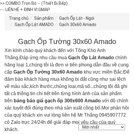
>> COMBO Trọn Bộ -- (Thiết Bị Bếp)
--- LIÊN HỆ + ĐỊNH VỊ GMAP
Trang chủ
Sản phẩm
Gạch Ốp Lát - Ngói
Gạch Ốp Lát AMADO
Gạch 30x60 Amado
Gạch Ốp Tường 30x60 Amado
Xin kính chào quý khách đến với Tổng Kho Anh
Thắng.Đáp ứng nhu cầu mua
Gạch Ốp Lát
Amado
chính
hãng loại 1,chúng tôi là đơn vị tiên phong dẫn đầu về cung
cấp
Gạch Ốp Tường 30x60 Amado
khu vực miền Bắc.Để
đảm bảo khách hàng mua không bị đắt cũng như sai lệch
về màu sắc,kích thước,chủng loại,mã số...chúng tôi đã ghi
tất cả thông tin chi tiết trên từng hình ảnh của sản phẩm
trên
bảng báo giá gạch ốp 300x600 Amado
với độ chính
xác tuyệt đối đúng theo nhà sản xuất công bố.Mọi phản hồi
của quý khách xin vui lòng liên hệ Mr Thắng 0945907772
có Zalo trực 24/24h để giải đáp mọi yêu cầu của quý
khách.