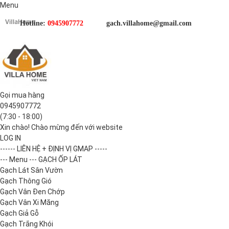
Menu
Hotline:
0945907772
gach.villahome@gmail.com
Gọi mua hàng
0945907772
(7:30 - 18:00)
Xin chào! Chào mừng đến với website
LOG IN
------ LIÊN HỆ + ĐỊNH VỊ GMAP -----
--- Menu --- GẠCH ỐP LÁT
Gạch Lát Sân Vườn
Gạch Thông Gió
Gạch Vân Đen Chớp
Gạch Vân Xi Măng
Gạch Giả Gỗ
Gạch Trắng Khói