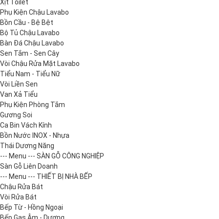
Xịt Toilet
Phụ Kiện Chậu Lavabo
Bồn Cầu - Bệ Bệt
Bộ Tủ Chậu Lavabo
Bàn Đá Chậu Lavabo
Sen Tắm - Sen Cây
Vòi Chậu Rửa Mặt Lavabo
Tiểu Nam - Tiểu Nữ
Vòi Liền Sen
Van Xả Tiểu
Phụ Kiện Phòng Tắm
Gương Soi
Ca Bin Vách Kính
Bồn Nước INOX - Nhựa
Thái Dương Năng
--- Menu --- SÀN GỖ CÔNG NGHIỆP
Sàn Gỗ Liên Doanh
--- Menu --- THIẾT BỊ NHÀ BẾP
Chậu Rửa Bát
Vòi Rửa Bát
Bếp Từ - Hồng Ngoại
Bếp Gas Âm - Dương