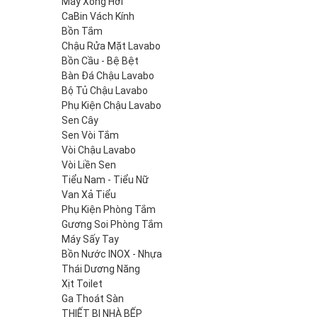
Máy Xông Hơi
CaBin Vách Kính
Bồn Tắm
Chậu Rửa Mặt Lavabo
Bồn Cầu - Bệ Bệt
Bàn Đá Chậu Lavabo
Bộ Tủ Chậu Lavabo
Phụ Kiện Chậu Lavabo
Sen Cây
Sen Vòi Tắm
Vòi Chậu Lavabo
Vòi Liền Sen
Tiểu Nam - Tiểu Nữ
Van Xả Tiểu
Phụ Kiện Phòng Tắm
Gương Soi Phòng Tắm
Máy Sấy Tay
Bồn Nước INOX - Nhựa
Thái Dương Năng
Xịt Toilet
Ga Thoát Sàn
THIẾT BỊ NHÀ BẾP