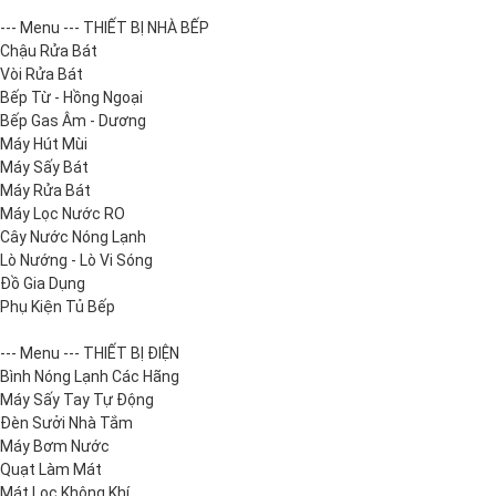
--- Menu --- THIẾT BỊ NHÀ BẾP
Chậu Rửa Bát
Vòi Rửa Bát
Bếp Từ - Hồng Ngoại
Bếp Gas Âm - Dương
Máy Hút Mùi
Máy Sấy Bát
Máy Rửa Bát
Máy Lọc Nước RO
Cây Nước Nóng Lạnh
Lò Nướng - Lò Vi Sóng
Đồ Gia Dụng
Phụ Kiện Tủ Bếp
--- Menu --- THIẾT BỊ ĐIỆN
Bình Nóng Lạnh Các Hãng
Máy Sấy Tay Tự Động
Đèn Sưởi Nhà Tắm
Máy Bơm Nước
Quạt Làm Mát
Mát Lọc Không Khí