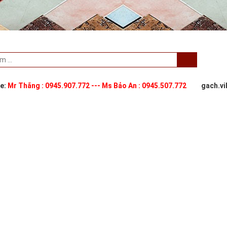
ne:
Mr Thắng : 0945.907.772 --- Ms Bảo An : 0945.507.772
gach.v