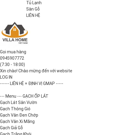
Tủ Lạnh
Sàn Gỗ
LIÊN HỆ
Gọi mua hàng
0945907772
(7:30 - 18:00)
Xin chào! Chào mừng đến với website
LOG IN
------ LIÊN HỆ + ĐỊNH VỊ GMAP -----
--- Menu --- GẠCH ỐP LÁT
Gạch Lát Sân Vườn
Gạch Thông Gió
Gạch Vân Đen Chớp
Gạch Vân Xi Măng
Gạch Giả Gỗ
Gạch Trắng Khói