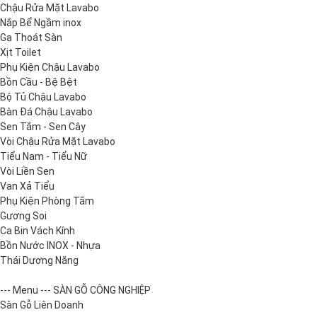
Chậu Rửa Mặt Lavabo
Nắp Bể Ngầm inox
Ga Thoát Sàn
Xịt Toilet
Phụ Kiện Chậu Lavabo
Bồn Cầu - Bệ Bệt
Bộ Tủ Chậu Lavabo
Bàn Đá Chậu Lavabo
Sen Tắm - Sen Cây
Vòi Chậu Rửa Mặt Lavabo
Tiểu Nam - Tiểu Nữ
Vòi Liền Sen
Van Xả Tiểu
Phụ Kiện Phòng Tắm
Gương Soi
Ca Bin Vách Kính
Bồn Nước INOX - Nhựa
Thái Dương Năng
--- Menu --- SÀN GỖ CÔNG NGHIỆP
Sàn Gỗ Liên Doanh