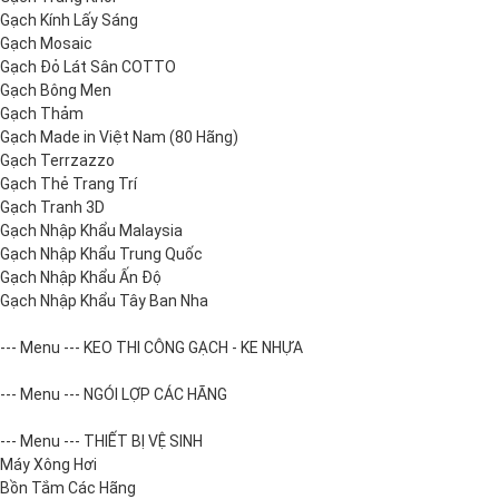
Gạch Kính Lấy Sáng
Gạch Mosaic
Gạch Đỏ Lát Sân COTTO
Gạch Bông Men
Gạch Thảm
Gạch Made in Việt Nam (80 Hãng)
Gạch Terrzazzo
Gạch Thẻ Trang Trí
Gạch Tranh 3D
Gạch Nhập Khẩu Malaysia
Gạch Nhập Khẩu Trung Quốc
Gạch Nhập Khẩu Ấn Độ
Gạch Nhập Khẩu Tây Ban Nha
--- Menu --- KEO THI CÔNG GẠCH - KE NHỰA
--- Menu --- NGÓI LỢP CÁC HÃNG
--- Menu --- THIẾT BỊ VỆ SINH
Máy Xông Hơi
Bồn Tắm Các Hãng