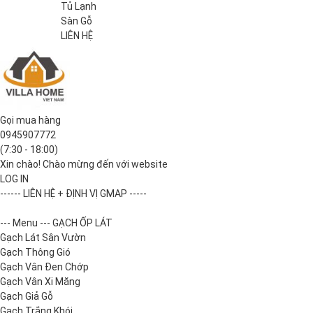
Tủ Lạnh
Sàn Gỗ
LIÊN HỆ
Gọi mua hàng
0945907772
(7:30 - 18:00)
Xin chào! Chào mừng đến với website
LOG IN
------ LIÊN HỆ + ĐỊNH VỊ GMAP -----
--- Menu --- GẠCH ỐP LÁT
Gạch Lát Sân Vườn
Gạch Thông Gió
Gạch Vân Đen Chớp
Gạch Vân Xi Măng
Gạch Giả Gỗ
Gạch Trắng Khói