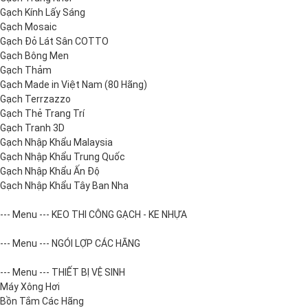
Gạch Kính Lấy Sáng
Gạch Mosaic
Gạch Đỏ Lát Sân COTTO
Gạch Bông Men
Gạch Thảm
Gạch Made in Việt Nam (80 Hãng)
Gạch Terrzazzo
Gạch Thẻ Trang Trí
Gạch Tranh 3D
Gạch Nhập Khẩu Malaysia
Gạch Nhập Khẩu Trung Quốc
Gạch Nhập Khẩu Ấn Độ
Gạch Nhập Khẩu Tây Ban Nha
--- Menu --- KEO THI CÔNG GẠCH - KE NHỰA
--- Menu --- NGÓI LỢP CÁC HÃNG
--- Menu --- THIẾT BỊ VỆ SINH
Máy Xông Hơi
Bồn Tắm Các Hãng