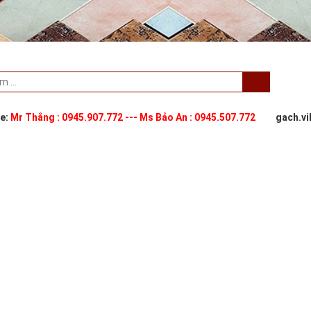
ne:
Mr Thắng : 0945.907.772 --- Ms Bảo An : 0945.507.772
gach.v