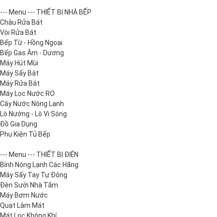
--- Menu --- THIẾT BỊ NHÀ BẾP
Chậu Rửa Bát
Vòi Rửa Bát
Bếp Từ - Hồng Ngoại
Bếp Gas Âm - Dương
Máy Hút Mùi
Máy Sấy Bát
Máy Rửa Bát
Máy Lọc Nước RO
Cây Nước Nóng Lạnh
Lò Nướng - Lò Vi Sóng
Đồ Gia Dụng
Phụ Kiện Tủ Bếp
--- Menu --- THIẾT BỊ ĐIỆN
Bình Nóng Lạnh Các Hãng
Máy Sấy Tay Tự Động
Đèn Sưởi Nhà Tắm
Máy Bơm Nước
Quạt Làm Mát
Mát Lọc Không Khí