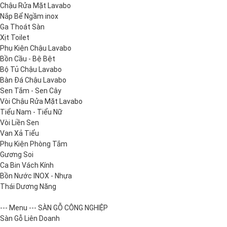
Chậu Rửa Mặt Lavabo
Nắp Bể Ngầm inox
Ga Thoát Sàn
Xịt Toilet
Phụ Kiện Chậu Lavabo
Bồn Cầu - Bệ Bệt
Bộ Tủ Chậu Lavabo
Bàn Đá Chậu Lavabo
Sen Tắm - Sen Cây
Vòi Chậu Rửa Mặt Lavabo
Tiểu Nam - Tiểu Nữ
Vòi Liền Sen
Van Xả Tiểu
Phụ Kiện Phòng Tắm
Gương Soi
Ca Bin Vách Kính
Bồn Nước INOX - Nhựa
Thái Dương Năng
--- Menu --- SÀN GỖ CÔNG NGHIỆP
Sàn Gỗ Liên Doanh