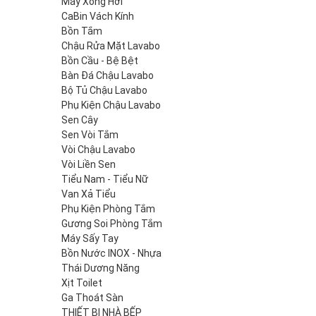
Máy Xông Hơi
CaBin Vách Kính
Bồn Tắm
Chậu Rửa Mặt Lavabo
Bồn Cầu - Bệ Bệt
Bàn Đá Chậu Lavabo
Bộ Tủ Chậu Lavabo
Phụ Kiện Chậu Lavabo
Sen Cây
Sen Vòi Tắm
Vòi Chậu Lavabo
Vòi Liền Sen
Tiểu Nam - Tiểu Nữ
Van Xả Tiểu
Phụ Kiện Phòng Tắm
Gương Soi Phòng Tắm
Máy Sấy Tay
Bồn Nước INOX - Nhựa
Thái Dương Năng
Xịt Toilet
Ga Thoát Sàn
THIẾT BỊ NHÀ BẾP