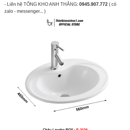
- Liên hệ
TỔNG KHO ANH THẮNG
:
0945.907.772
( có
zalo - messenger... )