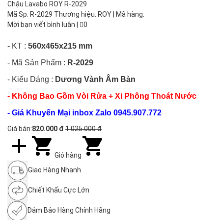
Chậu Lavabo ROY R-2029
Mã Sp: R-2029 Thương hiệu: ROY | Mã hàng:
Mời bạn viết bình luận
|
0
- KT :
560x465x215 mm
- Mã Sản Phẩm :
R-2029
- Kiểu Dáng :
Dương Vành Âm Bàn
- Không Bao Gồm Vòi Rửa + Xi Phông Thoát Nước
- Giá Khuyến Mại inbox Zalo 0945.907.772
Giá bán:
820.000 đ
1.025.000 đ
Giỏ hàng
Giao Hàng Nhanh
Chiết Khấu Cực Lớn
Đảm Bảo Hàng Chính Hãng