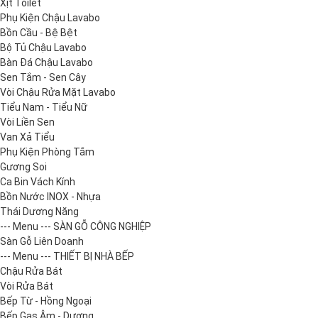
Xịt Toilet
Phụ Kiện Chậu Lavabo
Bồn Cầu - Bệ Bệt
Bộ Tủ Chậu Lavabo
Bàn Đá Chậu Lavabo
Sen Tắm - Sen Cây
Vòi Chậu Rửa Mặt Lavabo
Tiểu Nam - Tiểu Nữ
Vòi Liền Sen
Van Xả Tiểu
Phụ Kiện Phòng Tắm
Gương Soi
Ca Bin Vách Kính
Bồn Nước INOX - Nhựa
Thái Dương Năng
--- Menu --- SÀN GỖ CÔNG NGHIỆP
Sàn Gỗ Liên Doanh
--- Menu --- THIẾT BỊ NHÀ BẾP
Chậu Rửa Bát
Vòi Rửa Bát
Bếp Từ - Hồng Ngoại
Bếp Gas Âm - Dương