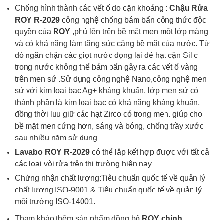
Chống hình thành các vết ố do cặn khoáng :
Chậu Rửa
ROY R-2029
c
ông nghệ chống bám bẩn
công thức độc
quyền của
ROY
,phủ lên trên bề mặt men một lớp màng
và có khả năng làm tăng sức căng bề mặt của nước. Từ
đó ngăn chặn các giọt nước đọng lại đẻ hạt cặn Silic
trong nước không thể bám bẩn gây ra các vết ố vàng
trên men sứ .
S
ử dụng công nghệ
Nano,
công nghệ men
sứ với kim loại bạc Ag+ kháng khuẩn. lớp men sứ có
thành phần là kim loại bạc có khả năng kháng khuẩn,
đồng thời luu giữ các hạt Zirco có trong men. giúp cho
bề mặt men cứng hơn, sáng và bóng, chống trầy xước
sau nhiều năm sử dụng
Lavabo ROY R-2029
c
ó thể lắp kết hợp được với tất cả
các loại
vòi rửa trên thị trường hiện nay
Chứng nhận chất lượng:Tiêu chuẩn quốc tế về quản lý
chất lượng ISO-9001 & Tiêu chuẩn quốc tế về quản lý
môi trường ISO-14001.
Tham khảo thêm sản phẩm đồng bộ
ROY
chính