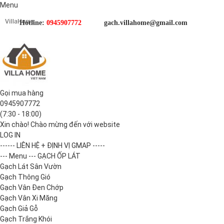
Menu
Hotline:
0945907772
gach.villahome@gmail.com
Gọi mua hàng
0945907772
(7:30 - 18:00)
Xin chào! Chào mừng đến với website
LOG IN
------ LIÊN HỆ + ĐỊNH VỊ GMAP -----
--- Menu --- GẠCH ỐP LÁT
Gạch Lát Sân Vườn
Gạch Thông Gió
Gạch Vân Đen Chớp
Gạch Vân Xi Măng
Gạch Giả Gỗ
Gạch Trắng Khói