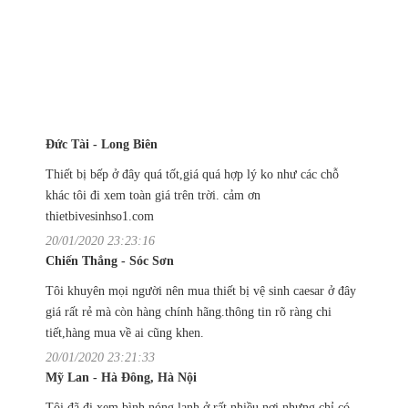
Đức Tài - Long Biên
Thiết bị bếp ở đây quá tốt,giá quá hợp lý ko như các chỗ
khác tôi đi xem toàn giá trên trời. cảm ơn
thietbivesinhso1.com
20/01/2020 23:23:16
Chiến Thắng - Sóc Sơn
Tôi khuyên mọi người nên mua thiết bị vệ sinh caesar ở đây
giá rất rẻ mà còn hàng chính hãng.thông tin rõ ràng chi
tiết,hàng mua về ai cũng khen.
20/01/2020 23:21:33
Mỹ Lan - Hà Đông, Hà Nội
Tôi đã đi xem bình nóng lạnh ở rất nhiều nơi nhưng chỉ có