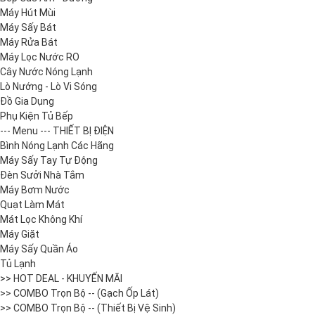
Máy Hút Mùi
Máy Sấy Bát
Máy Rửa Bát
Máy Lọc Nước RO
Cây Nước Nóng Lạnh
Lò Nướng - Lò Vi Sóng
Đồ Gia Dụng
Phụ Kiện Tủ Bếp
--- Menu --- THIẾT BỊ ĐIỆN
Bình Nóng Lạnh Các Hãng
Máy Sấy Tay Tự Động
Đèn Sưởi Nhà Tắm
Máy Bơm Nước
Quạt Làm Mát
Mát Lọc Không Khí
Máy Giặt
Máy Sấy Quần Áo
Tủ Lạnh
>> HOT DEAL - KHUYẾN MÃI
>> COMBO Trọn Bộ -- (Gạch Ốp Lát)
>> COMBO Trọn Bộ -- (Thiết Bị Vệ Sinh)