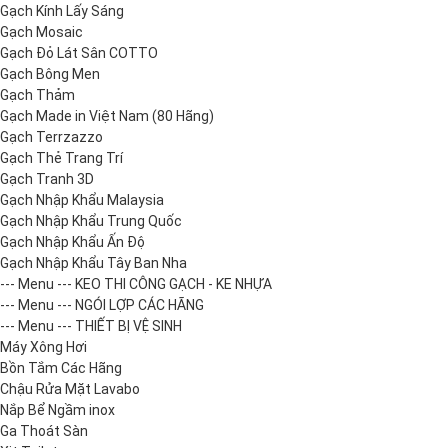
Gạch Kính Lấy Sáng
Gạch Mosaic
Gạch Đỏ Lát Sân COTTO
Gạch Bông Men
Gạch Thảm
Gạch Made in Việt Nam (80 Hãng)
Gạch Terrzazzo
Gạch Thẻ Trang Trí
Gạch Tranh 3D
Gạch Nhập Khẩu Malaysia
Gạch Nhập Khẩu Trung Quốc
Gạch Nhập Khẩu Ấn Độ
Gạch Nhập Khẩu Tây Ban Nha
--- Menu --- KEO THI CÔNG GẠCH - KE NHỰA
--- Menu --- NGÓI LỢP CÁC HÃNG
--- Menu --- THIẾT BỊ VỆ SINH
Máy Xông Hơi
Bồn Tắm Các Hãng
Chậu Rửa Mặt Lavabo
Nắp Bể Ngầm inox
Ga Thoát Sàn