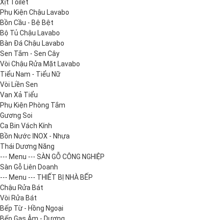
Xịt Toilet
Phụ Kiện Chậu Lavabo
Bồn Cầu - Bệ Bệt
Bộ Tủ Chậu Lavabo
Bàn Đá Chậu Lavabo
Sen Tắm - Sen Cây
Vòi Chậu Rửa Mặt Lavabo
Tiểu Nam - Tiểu Nữ
Vòi Liền Sen
Van Xả Tiểu
Phụ Kiện Phòng Tắm
Gương Soi
Ca Bin Vách Kính
Bồn Nước INOX - Nhựa
Thái Dương Năng
--- Menu --- SÀN GỖ CÔNG NGHIỆP
Sàn Gỗ Liên Doanh
--- Menu --- THIẾT BỊ NHÀ BẾP
Chậu Rửa Bát
Vòi Rửa Bát
Bếp Từ - Hồng Ngoại
Bếp Gas Âm - Dương