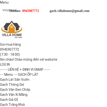
Menu
Hotline:
0945907772
gach.villahome@gmail.com
Gọi mua hàng
0945907772
(7:30 - 18:00)
Xin chào! Chào mừng đến với website
LOG IN
------ LIÊN HỆ + ĐỊNH VỊ GMAP -----
--- Menu --- GẠCH ỐP LÁT
Gạch Lát Sân Vườn
Gạch Thông Gió
Gạch Vân Đen Chớp
Gạch Vân Xi Măng
Gạch Giả Gỗ
Gạch Trắng Khói