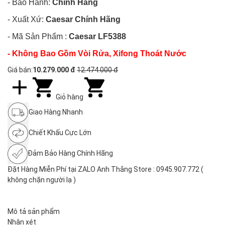
- Bảo Hành:
Chính Hãng
- Xuất Xứ:
Caesar
Chính Hãng
- Mã Sản Phẩm :
Caesar LF5388
- Không Bao Gồm Vòi Rửa, Xifong Thoát Nước
Giá bán:
10.279.000 đ
12.474.000 đ
Giỏ hàng
Giao Hàng Nhanh
Chiết Khấu Cực Lớn
Đảm Bảo Hàng Chính Hãng
Đặt Hàng Miễn Phí tại ZALO Anh Thắng Store : 0945.907.772 (
không chặn người lạ )
Mô tả sản phẩm
Nhận xét