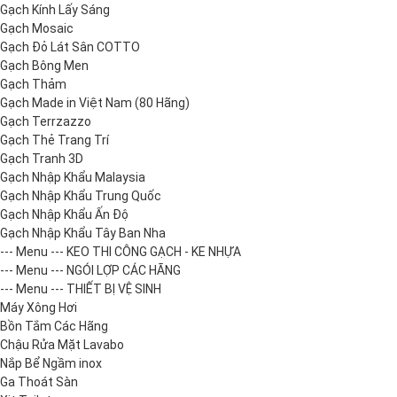
Gạch Kính Lấy Sáng
Gạch Mosaic
Gạch Đỏ Lát Sân COTTO
Gạch Bông Men
Gạch Thảm
Gạch Made in Việt Nam (80 Hãng)
Gạch Terrzazzo
Gạch Thẻ Trang Trí
Gạch Tranh 3D
Gạch Nhập Khẩu Malaysia
Gạch Nhập Khẩu Trung Quốc
Gạch Nhập Khẩu Ấn Độ
Gạch Nhập Khẩu Tây Ban Nha
--- Menu --- KEO THI CÔNG GẠCH - KE NHỰA
--- Menu --- NGÓI LỢP CÁC HÃNG
--- Menu --- THIẾT BỊ VỆ SINH
Máy Xông Hơi
Bồn Tắm Các Hãng
Chậu Rửa Mặt Lavabo
Nắp Bể Ngầm inox
Ga Thoát Sàn