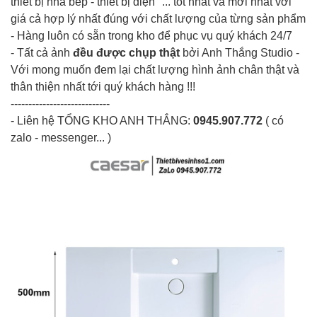
thiết bị nhà bếp - thiết bị điện "... tốt nhất và mới nhất với
giá cả hợp lý nhất đúng với chất lượng của từng sản phẩm
- Hàng luôn có sẵn trong kho để phục vụ quý khách 24/7
- Tất cả ảnh
đều được chụp thật
bởi Anh Thắng Studio -
Với mong muốn đem lại chất lượng hình ảnh chân thật và
thân thiện nhất tới quý khách hàng !!!
----------------------------
- Liên hệ
TỔNG KHO ANH THẮNG
:
0945.907.772
( có
zalo - messenger... )