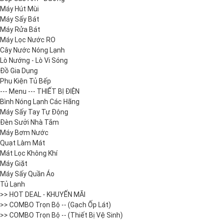
Máy Hút Mùi
Máy Sấy Bát
Máy Rửa Bát
Máy Lọc Nước RO
Cây Nước Nóng Lạnh
Lò Nướng - Lò Vi Sóng
Đồ Gia Dụng
Phụ Kiện Tủ Bếp
--- Menu --- THIẾT BỊ ĐIỆN
Bình Nóng Lạnh Các Hãng
Máy Sấy Tay Tự Động
Đèn Sưởi Nhà Tắm
Máy Bơm Nước
Quạt Làm Mát
Mát Lọc Không Khí
Máy Giặt
Máy Sấy Quần Áo
Tủ Lạnh
>> HOT DEAL - KHUYẾN MÃI
>> COMBO Trọn Bộ -- (Gạch Ốp Lát)
>> COMBO Trọn Bộ -- (Thiết Bị Vệ Sinh)