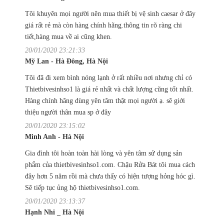
Tôi khuyên mọi người nên mua thiết bị vệ sinh caesar ở đây
giá rất rẻ mà còn hàng chính hãng.thông tin rõ ràng chi
tiết,hàng mua về ai cũng khen.
20/01/2020 23:21:33
Mỹ Lan - Hà Đông, Hà Nội
Tôi đã đi xem bình nóng lạnh ở rất nhiều nơi nhưng chỉ có
Thietbivesinhso1 là giá rẻ nhất và chất lượng cũng tốt nhất.
Hàng chính hãng dùng yên tâm thật mọi người ạ. sẽ giới
thiệu người thân mua sp ở đây
20/01/2020 23:15:02
Minh Anh - Hà Nội
Gia đình tôi hoàn toàn hài lòng và yên tâm sử dụng sản
phẩm của thietbivesinhso1.com. Chậu Rửa Bát tôi mua cách
đây hơn 5 năm rồi mà chưa thấy có hiện tượng hỏng hóc gì.
Sẽ tiếp tục ủng hộ thietbivesinhso1.com.
20/01/2020 23:13:37
Hạnh Nhi _ Hà Nội