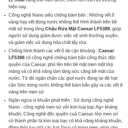
hiện nay.
Công nghệ Nano siêu chống bám bẩn :
Những vết ố
vàng hay vết đọng nước không thể hình thành trên bề
mặt sứ trong lòng
Chậu Rửa Mặt Caesar LF5388
, giúp
người sử dụng giảm được việc vệ sinh thường xuyên,
và giảm việc sử dụng hóa chất tẩy rửa.
Chống hình thành các vết ố do cặn khoáng :
Caesar
LF5388
có
c
ông nghệ chống bám bẩn
công thức độc
quyền của Caesar, phủ lên trên bề mặt men một lớp
màng và có khả năng làm tăng sức căng bề mặt của
nước. Từ đó ngăn chặn các giọt nước đọng lại đẻ hạt
cặn Silic trong nước không thể bám bẩn gây ra các vết ố
vàng trên men sứ
Ngăn ngừa vi khuẩn phát triển : S
ử dụng công nghệ
Nano -
công nghệ men sứ với kim loại bạc Ag+ kháng
khuẩn. Công nghệ độc quyền cuả Caesar, lớp men sứ
có thành phần là kim loại bạc có khả năng kháng khuẩn,
đồng thời luu giữ các hạt Zirco có trong men. giúp cho