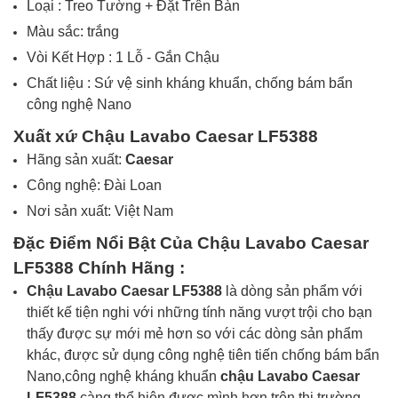
Loại :
Treo Tường + Đặt Trên Bàn
Màu sắc: trắng
Vòi Kết Hợp :
1 Lỗ - Gắn Chậu
Chất liệu : Sứ vệ sinh kháng khuẩn, chống bám bẩn
công nghệ Nano
Xuất xứ Chậu Lavabo Caesar LF5388
Hãng sản xuất:
Caesar
Công nghệ: Đài Loan
Nơi sản xuất: Việt Nam
Đặc Điểm Nổi Bật Của Chậu Lavabo Caesar
LF5388
Chính Hãng
:
Chậu Lavabo Caesar LF5388
là dòng sản phẩm với
thiết kế tiện nghi với những tính năng vượt trội cho bạn
thấy được sự mới mẻ hơn so với các dòng sản phẩm
khác, được sử dụng công nghệ tiên tiến chống bám bẩn
Nano,công nghệ kháng khuẩn
chậu Lavabo Caesar
LF5388
càng thể hiện được mình hơn trên thị trường