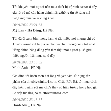
Tôi khuyên mọi người nên mua thiết bị vệ sinh caesar ở đây
giá rất rẻ mà còn hàng chính hãng.thông tin rõ ràng chi
tiết,hàng mua về ai cũng khen.
20/01/2020 23:21:33
Mỹ Lan - Hà Đông, Hà Nội
Tôi đã đi xem bình nóng lạnh ở rất nhiều nơi nhưng chỉ có
Thietbivesinhso1 là giá rẻ nhất và chất lượng cũng tốt nhất.
Hàng chính hãng dùng yên tâm thật mọi người ạ. sẽ giới
thiệu người thân mua sp ở đây
20/01/2020 23:15:02
Minh Anh - Hà Nội
Gia đình tôi hoàn toàn hài lòng và yên tâm sử dụng sản
phẩm của thietbivesinhso1.com. Chậu Rửa Bát tôi mua cách
đây hơn 5 năm rồi mà chưa thấy có hiện tượng hỏng hóc gì.
Sẽ tiếp tục ủng hộ thietbivesinhso1.com.
20/01/2020 23:13:37
Hạnh Nhi _ Hà Nội