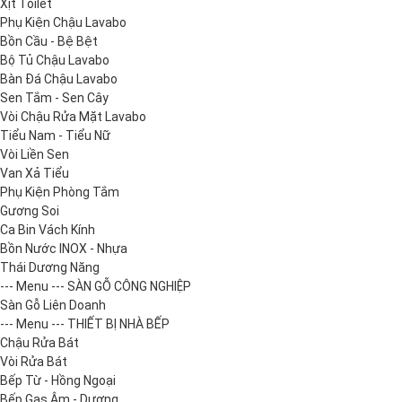
Xịt Toilet
Phụ Kiện Chậu Lavabo
Bồn Cầu - Bệ Bệt
Bộ Tủ Chậu Lavabo
Bàn Đá Chậu Lavabo
Sen Tắm - Sen Cây
Vòi Chậu Rửa Mặt Lavabo
Tiểu Nam - Tiểu Nữ
Vòi Liền Sen
Van Xả Tiểu
Phụ Kiện Phòng Tắm
Gương Soi
Ca Bin Vách Kính
Bồn Nước INOX - Nhựa
Thái Dương Năng
--- Menu --- SÀN GỖ CÔNG NGHIỆP
Sàn Gỗ Liên Doanh
--- Menu --- THIẾT BỊ NHÀ BẾP
Chậu Rửa Bát
Vòi Rửa Bát
Bếp Từ - Hồng Ngoại
Bếp Gas Âm - Dương