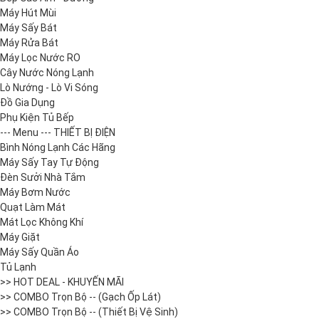
Máy Hút Mùi
Máy Sấy Bát
Máy Rửa Bát
Máy Lọc Nước RO
Cây Nước Nóng Lạnh
Lò Nướng - Lò Vi Sóng
Đồ Gia Dụng
Phụ Kiện Tủ Bếp
--- Menu --- THIẾT BỊ ĐIỆN
Bình Nóng Lạnh Các Hãng
Máy Sấy Tay Tự Động
Đèn Sưởi Nhà Tắm
Máy Bơm Nước
Quạt Làm Mát
Mát Lọc Không Khí
Máy Giặt
Máy Sấy Quần Áo
Tủ Lạnh
>> HOT DEAL - KHUYẾN MÃI
>> COMBO Trọn Bộ -- (Gạch Ốp Lát)
>> COMBO Trọn Bộ -- (Thiết Bị Vệ Sinh)