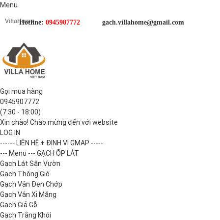
Menu
Hotline:
0945907772
gach.villahome@gmail.com
Gọi mua hàng
0945907772
(7:30 - 18:00)
Xin chào! Chào mừng đến với website
LOG IN
------ LIÊN HỆ + ĐỊNH VỊ GMAP -----
--- Menu --- GẠCH ỐP LÁT
Gạch Lát Sân Vườn
Gạch Thông Gió
Gạch Vân Đen Chớp
Gạch Vân Xi Măng
Gạch Giả Gỗ
Gạch Trắng Khói