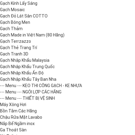
Gạch Kính Lấy Sáng
Gạch Mosaic
Gạch Đỏ Lát Sân COTTO
Gạch Bông Men
Gạch Thảm
Gạch Made in Việt Nam (80 Hãng)
Gạch Terrzazzo
Gạch Thẻ Trang Trí
Gạch Tranh 3D
Gạch Nhập Khẩu Malaysia
Gạch Nhập Khẩu Trung Quốc
Gạch Nhập Khẩu Ấn Độ
Gạch Nhập Khẩu Tây Ban Nha
--- Menu --- KEO THI CÔNG GẠCH - KE NHỰA
--- Menu --- NGÓI LỢP CÁC HÃNG
--- Menu --- THIẾT BỊ VỆ SINH
Máy Xông Hơi
Bồn Tắm Các Hãng
Chậu Rửa Mặt Lavabo
Nắp Bể Ngầm inox
Ga Thoát Sàn