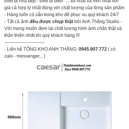
thiết bị nhà bếp - thiết bị điện "... tốt nhất và mới nhất với
giá cả hợp lý nhất đúng với chất lượng của từng sản phẩm
- Hàng luôn có sẵn trong kho để phục vụ quý khách 24/7
- Tất cả ảnh
đều được chụp thật
bởi Anh Thắng Studio -
Với mong muốn đem lại chất lượng hình ảnh chân thật và
thân thiện nhất tới quý khách hàng !!!
----------------------------
- Liên hệ
TỔNG KHO ANH THẮNG
:
0945.907.772
( có
zalo - messenger... )