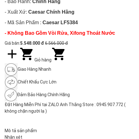
- Bảo Hành:
Chính Hãng
- Xuất Xứ:
Caesar
Chính Hãng
- Mã Sản Phẩm :
Caesar LF5384
- Không Bao Gồm Vòi Rửa, Xifong Thoát Nước
Giá bán:
5.548.000 đ
6.566.000 đ
Giỏ hàng
Giao Hàng Nhanh
Chiết Khấu Cực Lớn
Đảm Bảo Hàng Chính Hãng
Đặt Hàng Miễn Phí tại ZALO Anh Thắng Store : 0945.907.772 (
không chặn người lạ )
Mô tả sản phẩm
Nhận xét