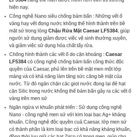
hiện nay.
Công nghệ Nano siêu chống bám bẩn :
Những vết ố
vàng hay vết đọng nước không thể hình thành trên bề
mặt sứ trong lòng
Chậu Rửa Mặt Caesar LF5384
, giúp
người sử dụng giảm được việc vệ sinh thường xuyên,
và giảm việc sử dụng hóa chất tẩy rửa.
Chống hình thành các vết ố do cặn khoáng :
Caesar
LF5384
có
c
ông nghệ chống bám bẩn
công thức độc
quyền của Caesar, phủ lên trên bề mặt men một lớp
màng và có khả năng làm tăng sức căng bề mặt của
nước. Từ đó ngăn chặn các giọt nước đọng lại đẻ hạt
cặn Silic trong nước không thể bám bẩn gây ra các vết ố
vàng trên men sứ
Ngăn ngừa vi khuẩn phát triển : S
ử dụng công nghệ
Nano -
công nghệ men sứ với kim loại bạc Ag+ kháng
khuẩn. Công nghệ độc quyền cuả Caesar, lớp men sứ
có thành phần là kim loại bạc có khả năng kháng khuẩn,
đồng thời luu giữ các hạt Zirco có trong men. giúp cho