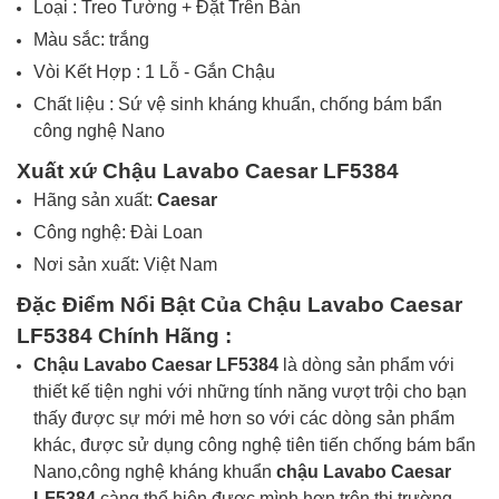
Loại :
Treo Tường + Đặt Trên Bàn
Màu sắc: trắng
Vòi Kết Hợp :
1 Lỗ - Gắn Chậu
Chất liệu : Sứ vệ sinh kháng khuẩn, chống bám bẩn
công nghệ Nano
Xuất xứ Chậu Lavabo Caesar LF5384
Hãng sản xuất:
Caesar
Công nghệ: Đài Loan
Nơi sản xuất: Việt Nam
Đặc Điểm Nổi Bật Của Chậu Lavabo Caesar
LF5384
Chính Hãng
:
Chậu Lavabo Caesar LF5384
là dòng sản phẩm với
thiết kế tiện nghi với những tính năng vượt trội cho bạn
thấy được sự mới mẻ hơn so với các dòng sản phẩm
khác, được sử dụng công nghệ tiên tiến chống bám bẩn
Nano,công nghệ kháng khuẩn
chậu Lavabo Caesar
LF5384
càng thể hiện được mình hơn trên thị trường