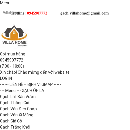
Menu
Hotline:
0945907772
gach.villahome@gmail.com
Gọi mua hàng
0945907772
(7:30 - 18:00)
Xin chào! Chào mừng đến với website
LOG IN
------ LIÊN HỆ + ĐỊNH VỊ GMAP -----
--- Menu --- GẠCH ỐP LÁT
Gạch Lát Sân Vườn
Gạch Thông Gió
Gạch Vân Đen Chớp
Gạch Vân Xi Măng
Gạch Giả Gỗ
Gạch Trắng Khói