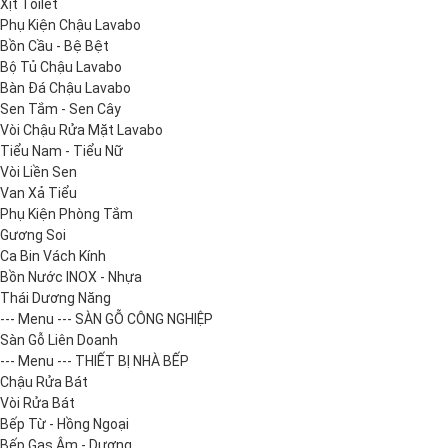
Xịt Toilet
Phụ Kiện Chậu Lavabo
Bồn Cầu - Bệ Bệt
Bộ Tủ Chậu Lavabo
Bàn Đá Chậu Lavabo
Sen Tắm - Sen Cây
Vòi Chậu Rửa Mặt Lavabo
Tiểu Nam - Tiểu Nữ
Vòi Liền Sen
Van Xả Tiểu
Phụ Kiện Phòng Tắm
Gương Soi
Ca Bin Vách Kính
Bồn Nước INOX - Nhựa
Thái Dương Năng
--- Menu --- SÀN GỖ CÔNG NGHIỆP
Sàn Gỗ Liên Doanh
--- Menu --- THIẾT BỊ NHÀ BẾP
Chậu Rửa Bát
Vòi Rửa Bát
Bếp Từ - Hồng Ngoại
Bếp Gas Âm - Dương