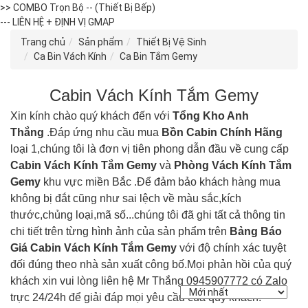
>> COMBO Trọn Bộ -- (Thiết Bị Bếp)
--- LIÊN HỆ + ĐỊNH VỊ GMAP
Trang chủ
Sản phẩm
Thiết Bị Vệ Sinh
Ca Bin Vách Kính
Ca Bin Tắm Gemy
Cabin Vách Kính Tắm Gemy
Xin kính chào quý khách đến với
Tổng Kho Anh
Thắng
.Đáp ứng nhu cầu mua
Bồn Cabin Chính Hãng
loại 1,chúng tôi là đơn vị tiên phong dẫn đầu về cung cấp
Cabin Vách Kính Tắm Gemy
và
Phòng Vách Kính Tắm
Gemy
khu vực miền Bắc .Để đảm bảo khách hàng mua
không bị đắt cũng như sai lệch về màu sắc,kích
thước,chủng loại,mã số...chúng tôi đã ghi tất cả thông tin
chi tiết trên từng hình ảnh của sản phẩm trên
Bảng Báo
Giá Cabin Vách Kính Tắm
Gemy
với độ chính xác tuyệt
đối đúng theo nhà sản xuất công bố.Mọi phản hồi của quý
khách xin vui lòng liên hệ Mr Thắng 0945907772 có Zalo
trực 24/24h để giải đáp mọi yêu cầu của quý khách.