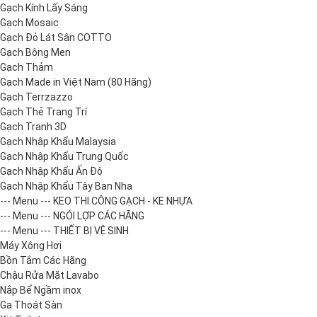
Gạch Kính Lấy Sáng
Gạch Mosaic
Gạch Đỏ Lát Sân COTTO
Gạch Bông Men
Gạch Thảm
Gạch Made in Việt Nam (80 Hãng)
Gạch Terrzazzo
Gạch Thẻ Trang Trí
Gạch Tranh 3D
Gạch Nhập Khẩu Malaysia
Gạch Nhập Khẩu Trung Quốc
Gạch Nhập Khẩu Ấn Độ
Gạch Nhập Khẩu Tây Ban Nha
--- Menu --- KEO THI CÔNG GẠCH - KE NHỰA
--- Menu --- NGÓI LỢP CÁC HÃNG
--- Menu --- THIẾT BỊ VỆ SINH
Máy Xông Hơi
Bồn Tắm Các Hãng
Chậu Rửa Mặt Lavabo
Nắp Bể Ngầm inox
Ga Thoát Sàn