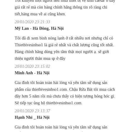
Tôi khuyên mọi người nên mua thiết bị vệ sinh caesar ở đây
giá rất rẻ mà còn hàng chính hãng.thông tin rõ ràng chi
tiết,hàng mua về ai cũng khen.
20/01/2020 23:21:33
Mỹ Lan - Hà Đông, Hà Nội
Tôi đã đi xem bình nóng lạnh ở rất nhiều nơi nhưng chỉ có
Thietbivesinhso1 là giá rẻ nhất và chất lượng cũng tốt nhất.
Hàng chính hãng dùng yên tâm thật mọi người ạ. sẽ giới
thiệu người thân mua sp ở đây
20/01/2020 23:15:02
Minh Anh - Hà Nội
Gia đình tôi hoàn toàn hài lòng và yên tâm sử dụng sản
phẩm của thietbivesinhso1.com. Chậu Rửa Bát tôi mua cách
đây hơn 5 năm rồi mà chưa thấy có hiện tượng hỏng hóc gì.
Sẽ tiếp tục ủng hộ thietbivesinhso1.com.
20/01/2020 23:13:37
Hạnh Nhi _ Hà Nội
Gia đình tôi hoàn toàn hài lòng và yên tâm sử dụng sản