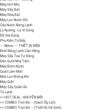
Máy Hút Mùi
Máy Sấy Bát
Máy Rửa Bát
Máy Lọc Nước RO
Cây Nước Nóng Lạnh
Lò Nướng - Lò Vi Sóng
Đồ Gia Dụng
Phụ Kiện Tủ Bếp
--- Menu --- THIẾT BỊ ĐIỆN
Bình Nóng Lạnh Các Hãng
Máy Sấy Tay Tự Động
Đèn Sưởi Nhà Tắm
Máy Bơm Nước
Quạt Làm Mát
Mát Lọc Không Khí
Máy Giặt
Máy Sấy Quần Áo
Tủ Lạnh
>> HOT DEAL - KHUYẾN MÃI
>> COMBO Trọn Bộ -- (Gạch Ốp Lát)
>> COMBO Trọn Bộ -- (Thiết Bị Vệ Sinh)