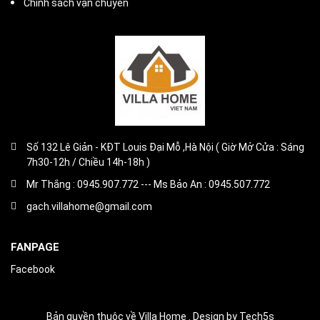
Chính sách vận chuyển
Số 132 Lê Giản - KĐT Louis Đại Mỗ ,Hà Nội ( Giờ Mở Cửa : Sáng
7h30-12h / Chiều 14h-18h )
Mr Thắng : 0945.907.772 --- Ms Bảo An : 0945.507.772
gach.villahome@gmail.com
FANPAGE
Facebook
Bản quyền thuộc về Villa Home . Design by Tech5s