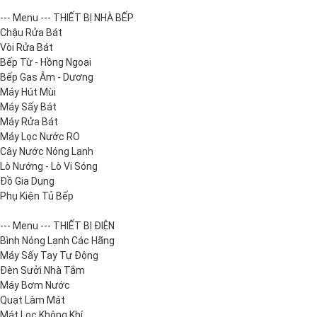
--- Menu --- THIẾT BỊ NHÀ BẾP
Chậu Rửa Bát
Vòi Rửa Bát
Bếp Từ - Hồng Ngoại
Bếp Gas Âm - Dương
Máy Hút Mùi
Máy Sấy Bát
Máy Rửa Bát
Máy Lọc Nước RO
Cây Nước Nóng Lạnh
Lò Nướng - Lò Vi Sóng
Đồ Gia Dụng
Phụ Kiện Tủ Bếp
--- Menu --- THIẾT BỊ ĐIỆN
Bình Nóng Lạnh Các Hãng
Máy Sấy Tay Tự Động
Đèn Sưởi Nhà Tắm
Máy Bơm Nước
Quạt Làm Mát
Mát Lọc Không Khí