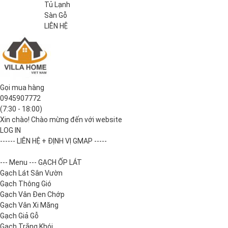
Tủ Lạnh
Sàn Gỗ
LIÊN HỆ
Gọi mua hàng
0945907772
(7:30 - 18:00)
Xin chào! Chào mừng đến với website
LOG IN
------ LIÊN HỆ + ĐỊNH VỊ GMAP -----
--- Menu --- GẠCH ỐP LÁT
Gạch Lát Sân Vườn
Gạch Thông Gió
Gạch Vân Đen Chớp
Gạch Vân Xi Măng
Gạch Giả Gỗ
Gạch Trắng Khói