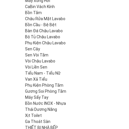
Máy Xông Hơi
CaBin Vách Kính
Bồn Tắm
Chậu Rửa Mặt Lavabo
Bồn Cầu - Bệ Bệt
Bàn Đá Chậu Lavabo
Bộ Tủ Chậu Lavabo
Phụ Kiện Chậu Lavabo
Sen Cây
Sen Vòi Tắm
Vòi Chậu Lavabo
Vòi Liền Sen
Tiểu Nam - Tiểu Nữ
Van Xả Tiểu
Phụ Kiện Phòng Tắm
Gương Soi Phòng Tắm
Máy Sấy Tay
Bồn Nước INOX - Nhựa
Thái Dương Năng
Xịt Toilet
Ga Thoát Sàn
THIẾT BỊ NHÀ BẾP