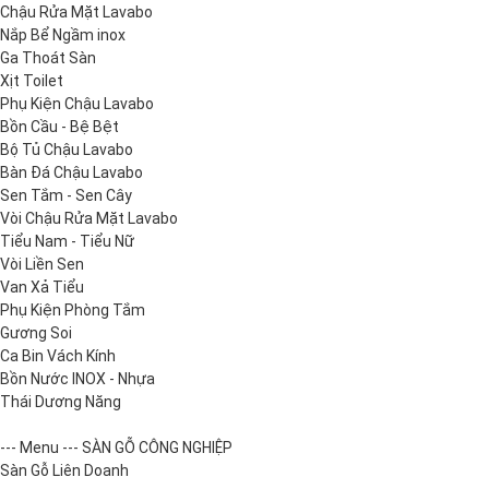
Chậu Rửa Mặt Lavabo
Nắp Bể Ngầm inox
Ga Thoát Sàn
Xịt Toilet
Phụ Kiện Chậu Lavabo
Bồn Cầu - Bệ Bệt
Bộ Tủ Chậu Lavabo
Bàn Đá Chậu Lavabo
Sen Tắm - Sen Cây
Vòi Chậu Rửa Mặt Lavabo
Tiểu Nam - Tiểu Nữ
Vòi Liền Sen
Van Xả Tiểu
Phụ Kiện Phòng Tắm
Gương Soi
Ca Bin Vách Kính
Bồn Nước INOX - Nhựa
Thái Dương Năng
--- Menu --- SÀN GỖ CÔNG NGHIỆP
Sàn Gỗ Liên Doanh