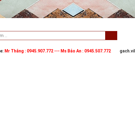
ne:
Mr Thắng : 0945.907.772 --- Ms Bảo An : 0945.507.772
gach.v