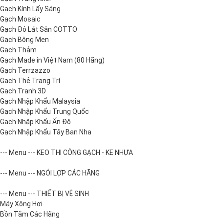
Gạch Kính Lấy Sáng
Gạch Mosaic
Gạch Đỏ Lát Sân COTTO
Gạch Bông Men
Gạch Thảm
Gạch Made in Việt Nam (80 Hãng)
Gạch Terrzazzo
Gạch Thẻ Trang Trí
Gạch Tranh 3D
Gạch Nhập Khẩu Malaysia
Gạch Nhập Khẩu Trung Quốc
Gạch Nhập Khẩu Ấn Độ
Gạch Nhập Khẩu Tây Ban Nha
--- Menu --- KEO THI CÔNG GẠCH - KE NHỰA
--- Menu --- NGÓI LỢP CÁC HÃNG
--- Menu --- THIẾT BỊ VỆ SINH
Máy Xông Hơi
Bồn Tắm Các Hãng