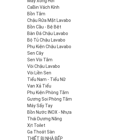
Máy Xông Hơi
CaBin Vách Kính
Bồn Tắm
Chậu Rửa Mặt Lavabo
Bồn Cầu - Bệ Bệt
Bàn Đá Chậu Lavabo
Bộ Tủ Chậu Lavabo
Phụ Kiện Chậu Lavabo
Sen Cây
Sen Vòi Tắm
Vòi Chậu Lavabo
Vòi Liền Sen
Tiểu Nam - Tiểu Nữ
Van Xả Tiểu
Phụ Kiện Phòng Tắm
Gương Soi Phòng Tắm
Máy Sấy Tay
Bồn Nước INOX - Nhựa
Thái Dương Năng
Xịt Toilet
Ga Thoát Sàn
THIẾT BỊ NHÀ BẾP