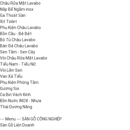
Chậu Rửa Mặt Lavabo
Nắp Bể Ngầm inox
Ga Thoát Sàn
Xịt Toilet
Phụ Kiện Chậu Lavabo
Bồn Cầu - Bệ Bệt
Bộ Tủ Chậu Lavabo
Bàn Đá Chậu Lavabo
Sen Tắm - Sen Cây
Vòi Chậu Rửa Mặt Lavabo
Tiểu Nam - Tiểu Nữ
Vòi Liền Sen
Van Xả Tiểu
Phụ Kiện Phòng Tắm
Gương Soi
Ca Bin Vách Kính
Bồn Nước INOX - Nhựa
Thái Dương Năng
--- Menu --- SÀN GỖ CÔNG NGHIỆP
Sàn Gỗ Liên Doanh