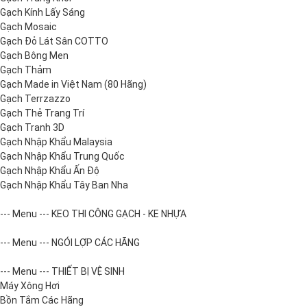
Gạch Kính Lấy Sáng
Gạch Mosaic
Gạch Đỏ Lát Sân COTTO
Gạch Bông Men
Gạch Thảm
Gạch Made in Việt Nam (80 Hãng)
Gạch Terrzazzo
Gạch Thẻ Trang Trí
Gạch Tranh 3D
Gạch Nhập Khẩu Malaysia
Gạch Nhập Khẩu Trung Quốc
Gạch Nhập Khẩu Ấn Độ
Gạch Nhập Khẩu Tây Ban Nha
--- Menu --- KEO THI CÔNG GẠCH - KE NHỰA
--- Menu --- NGÓI LỢP CÁC HÃNG
--- Menu --- THIẾT BỊ VỆ SINH
Máy Xông Hơi
Bồn Tắm Các Hãng