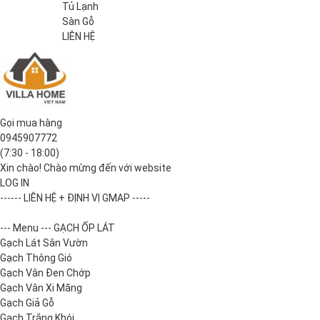
Tủ Lạnh
Sàn Gỗ
LIÊN HỆ
Gọi mua hàng
0945907772
(7:30 - 18:00)
Xin chào! Chào mừng đến với website
LOG IN
------ LIÊN HỆ + ĐỊNH VỊ GMAP -----
--- Menu --- GẠCH ỐP LÁT
Gạch Lát Sân Vườn
Gạch Thông Gió
Gạch Vân Đen Chớp
Gạch Vân Xi Măng
Gạch Giả Gỗ
Gạch Trắng Khói