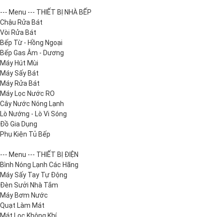
--- Menu --- THIẾT BỊ NHÀ BẾP
Chậu Rửa Bát
Vòi Rửa Bát
Bếp Từ - Hồng Ngoại
Bếp Gas Âm - Dương
Máy Hút Mùi
Máy Sấy Bát
Máy Rửa Bát
Máy Lọc Nước RO
Cây Nước Nóng Lạnh
Lò Nướng - Lò Vi Sóng
Đồ Gia Dụng
Phụ Kiện Tủ Bếp
--- Menu --- THIẾT BỊ ĐIỆN
Bình Nóng Lạnh Các Hãng
Máy Sấy Tay Tự Động
Đèn Sưởi Nhà Tắm
Máy Bơm Nước
Quạt Làm Mát
Mát Lọc Không Khí