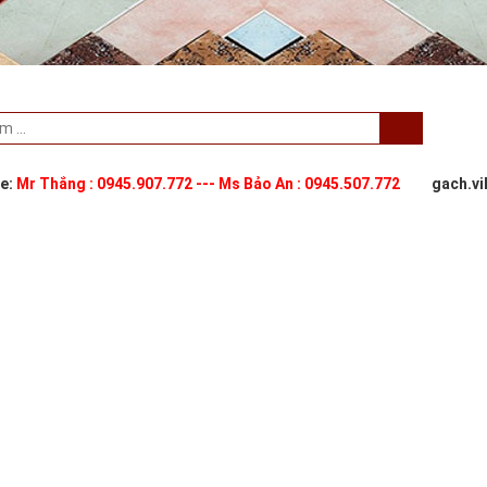
ne:
Mr Thắng : 0945.907.772 --- Ms Bảo An : 0945.507.772
gach.v