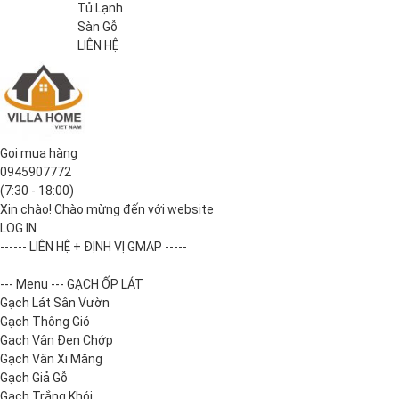
Tủ Lạnh
Sàn Gỗ
LIÊN HỆ
Gọi mua hàng
0945907772
(7:30 - 18:00)
Xin chào! Chào mừng đến với website
LOG IN
------ LIÊN HỆ + ĐỊNH VỊ GMAP -----
--- Menu --- GẠCH ỐP LÁT
Gạch Lát Sân Vườn
Gạch Thông Gió
Gạch Vân Đen Chớp
Gạch Vân Xi Măng
Gạch Giả Gỗ
Gạch Trắng Khói