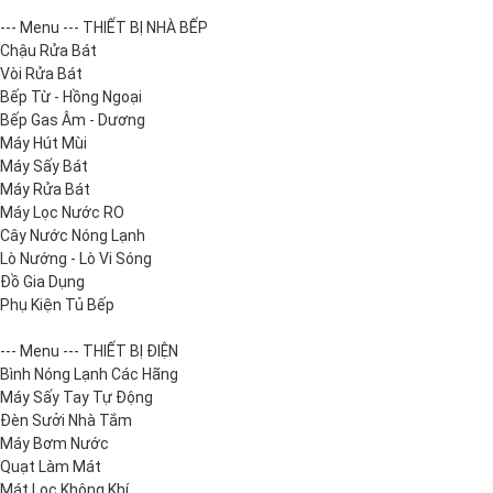
--- Menu --- THIẾT BỊ NHÀ BẾP
Chậu Rửa Bát
Vòi Rửa Bát
Bếp Từ - Hồng Ngoại
Bếp Gas Âm - Dương
Máy Hút Mùi
Máy Sấy Bát
Máy Rửa Bát
Máy Lọc Nước RO
Cây Nước Nóng Lạnh
Lò Nướng - Lò Vi Sóng
Đồ Gia Dụng
Phụ Kiện Tủ Bếp
--- Menu --- THIẾT BỊ ĐIỆN
Bình Nóng Lạnh Các Hãng
Máy Sấy Tay Tự Động
Đèn Sưởi Nhà Tắm
Máy Bơm Nước
Quạt Làm Mát
Mát Lọc Không Khí