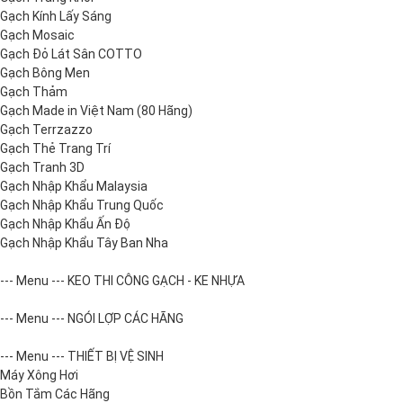
Gạch Kính Lấy Sáng
Gạch Mosaic
Gạch Đỏ Lát Sân COTTO
Gạch Bông Men
Gạch Thảm
Gạch Made in Việt Nam (80 Hãng)
Gạch Terrzazzo
Gạch Thẻ Trang Trí
Gạch Tranh 3D
Gạch Nhập Khẩu Malaysia
Gạch Nhập Khẩu Trung Quốc
Gạch Nhập Khẩu Ấn Độ
Gạch Nhập Khẩu Tây Ban Nha
--- Menu --- KEO THI CÔNG GẠCH - KE NHỰA
--- Menu --- NGÓI LỢP CÁC HÃNG
--- Menu --- THIẾT BỊ VỆ SINH
Máy Xông Hơi
Bồn Tắm Các Hãng