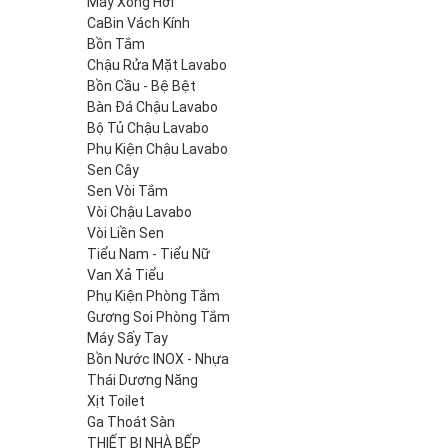
Máy Xông Hơi
CaBin Vách Kính
Bồn Tắm
Chậu Rửa Mặt Lavabo
Bồn Cầu - Bệ Bệt
Bàn Đá Chậu Lavabo
Bộ Tủ Chậu Lavabo
Phụ Kiện Chậu Lavabo
Sen Cây
Sen Vòi Tắm
Vòi Chậu Lavabo
Vòi Liền Sen
Tiểu Nam - Tiểu Nữ
Van Xả Tiểu
Phụ Kiện Phòng Tắm
Gương Soi Phòng Tắm
Máy Sấy Tay
Bồn Nước INOX - Nhựa
Thái Dương Năng
Xịt Toilet
Ga Thoát Sàn
THIẾT BỊ NHÀ BẾP