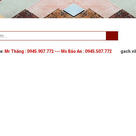
ne:
Mr Thắng : 0945.907.772 --- Ms Bảo An : 0945.507.772
gach.v