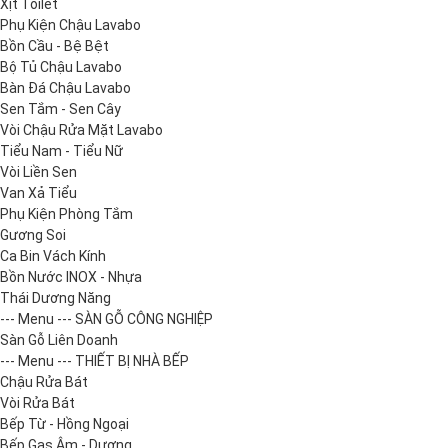
Xịt Toilet
Phụ Kiện Chậu Lavabo
Bồn Cầu - Bệ Bệt
Bộ Tủ Chậu Lavabo
Bàn Đá Chậu Lavabo
Sen Tắm - Sen Cây
Vòi Chậu Rửa Mặt Lavabo
Tiểu Nam - Tiểu Nữ
Vòi Liền Sen
Van Xả Tiểu
Phụ Kiện Phòng Tắm
Gương Soi
Ca Bin Vách Kính
Bồn Nước INOX - Nhựa
Thái Dương Năng
--- Menu --- SÀN GỖ CÔNG NGHIỆP
Sàn Gỗ Liên Doanh
--- Menu --- THIẾT BỊ NHÀ BẾP
Chậu Rửa Bát
Vòi Rửa Bát
Bếp Từ - Hồng Ngoại
Bếp Gas Âm - Dương