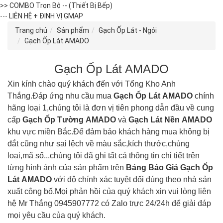
>> COMBO Trọn Bộ -- (Thiết Bị Bếp)
--- LIÊN HỆ + ĐỊNH VỊ GMAP
Trang chủ
Sản phẩm
Gạch Ốp Lát - Ngói
Gạch Ốp Lát AMADO
Gạch Ốp Lát AMADO
Xin kính chào quý khách đến với Tổng Kho Anh
Thắng.Đáp ứng nhu cầu mua
Gạch Ốp Lát
AMADO
chính
hãng loại 1,chúng tôi là đơn vị tiên phong dẫn đầu về cung
cấp
Gạch Ốp Tường
AMADO
và
Gạch Lát Nền
AMADO
khu vực miền Bắc.Để đảm bảo khách hàng mua không bị
đắt cũng như sai lệch về màu sắc,kích thước,chủng
loại,mã số...chúng tôi đã ghi tất cả thông tin chi tiết trên
từng hình ảnh của sản phẩm trên
Bảng Báo Giá Gạch Ốp
Lát
AMADO
với độ chính xác tuyệt đối đúng theo nhà sản
xuất công bố.Mọi phản hồi của quý khách xin vui lòng liên
hệ Mr Thắng 0945907772 có Zalo trực 24/24h để giải đáp
mọi yêu cầu của quý khách.