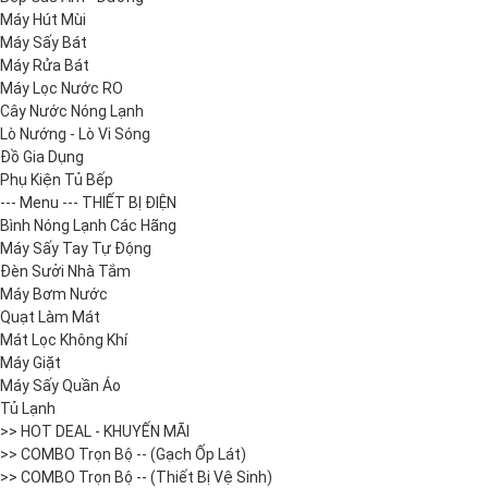
Máy Hút Mùi
Máy Sấy Bát
Máy Rửa Bát
Máy Lọc Nước RO
Cây Nước Nóng Lạnh
Lò Nướng - Lò Vi Sóng
Đồ Gia Dụng
Phụ Kiện Tủ Bếp
--- Menu --- THIẾT BỊ ĐIỆN
Bình Nóng Lạnh Các Hãng
Máy Sấy Tay Tự Động
Đèn Sưởi Nhà Tắm
Máy Bơm Nước
Quạt Làm Mát
Mát Lọc Không Khí
Máy Giặt
Máy Sấy Quần Áo
Tủ Lạnh
>> HOT DEAL - KHUYẾN MÃI
>> COMBO Trọn Bộ -- (Gạch Ốp Lát)
>> COMBO Trọn Bộ -- (Thiết Bị Vệ Sinh)