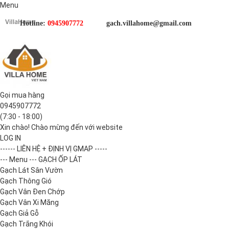
Menu
Hotline:
0945907772
gach.villahome@gmail.com
Gọi mua hàng
0945907772
(7:30 - 18:00)
Xin chào! Chào mừng đến với website
LOG IN
------ LIÊN HỆ + ĐỊNH VỊ GMAP -----
--- Menu --- GẠCH ỐP LÁT
Gạch Lát Sân Vườn
Gạch Thông Gió
Gạch Vân Đen Chớp
Gạch Vân Xi Măng
Gạch Giả Gỗ
Gạch Trắng Khói