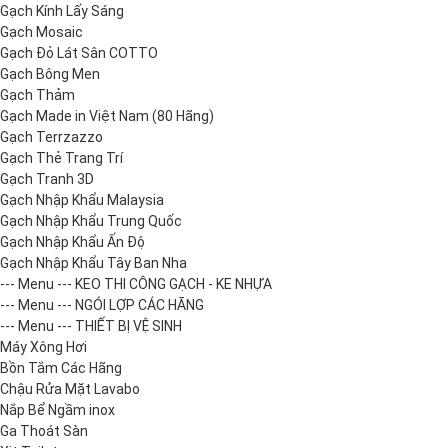
Gạch Kính Lấy Sáng
Gạch Mosaic
Gạch Đỏ Lát Sân COTTO
Gạch Bông Men
Gạch Thảm
Gạch Made in Việt Nam (80 Hãng)
Gạch Terrzazzo
Gạch Thẻ Trang Trí
Gạch Tranh 3D
Gạch Nhập Khẩu Malaysia
Gạch Nhập Khẩu Trung Quốc
Gạch Nhập Khẩu Ấn Độ
Gạch Nhập Khẩu Tây Ban Nha
--- Menu --- KEO THI CÔNG GẠCH - KE NHỰA
--- Menu --- NGÓI LỢP CÁC HÃNG
--- Menu --- THIẾT BỊ VỆ SINH
Máy Xông Hơi
Bồn Tắm Các Hãng
Chậu Rửa Mặt Lavabo
Nắp Bể Ngầm inox
Ga Thoát Sàn