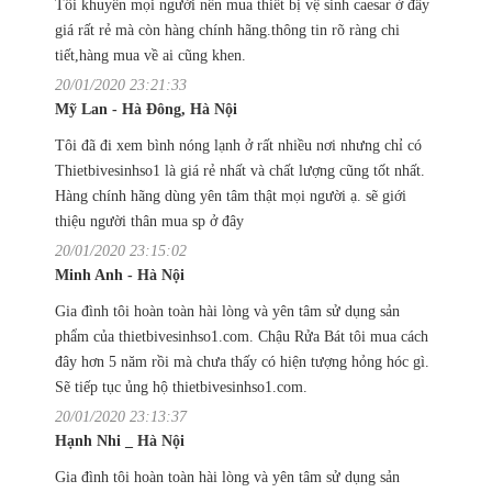
Tôi khuyên mọi người nên mua thiết bị vệ sinh caesar ở đây
giá rất rẻ mà còn hàng chính hãng.thông tin rõ ràng chi
tiết,hàng mua về ai cũng khen.
20/01/2020 23:21:33
Mỹ Lan - Hà Đông, Hà Nội
Tôi đã đi xem bình nóng lạnh ở rất nhiều nơi nhưng chỉ có
Thietbivesinhso1 là giá rẻ nhất và chất lượng cũng tốt nhất.
Hàng chính hãng dùng yên tâm thật mọi người ạ. sẽ giới
thiệu người thân mua sp ở đây
20/01/2020 23:15:02
Minh Anh - Hà Nội
Gia đình tôi hoàn toàn hài lòng và yên tâm sử dụng sản
phẩm của thietbivesinhso1.com. Chậu Rửa Bát tôi mua cách
đây hơn 5 năm rồi mà chưa thấy có hiện tượng hỏng hóc gì.
Sẽ tiếp tục ủng hộ thietbivesinhso1.com.
20/01/2020 23:13:37
Hạnh Nhi _ Hà Nội
Gia đình tôi hoàn toàn hài lòng và yên tâm sử dụng sản