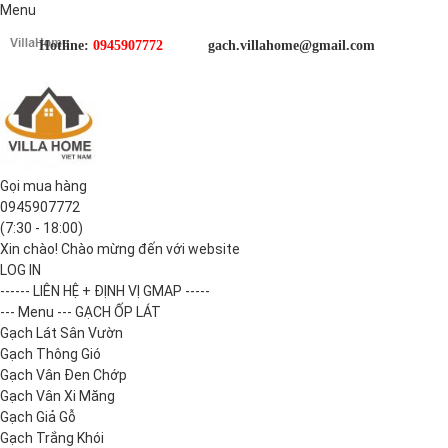
Menu
Hotline:
0945907772
gach.villahome@gmail.com
Gọi mua hàng
0945907772
(7:30 - 18:00)
Xin chào! Chào mừng đến với website
LOG IN
------ LIÊN HỆ + ĐỊNH VỊ GMAP -----
--- Menu --- GẠCH ỐP LÁT
Gạch Lát Sân Vườn
Gạch Thông Gió
Gạch Vân Đen Chớp
Gạch Vân Xi Măng
Gạch Giả Gỗ
Gạch Trắng Khói