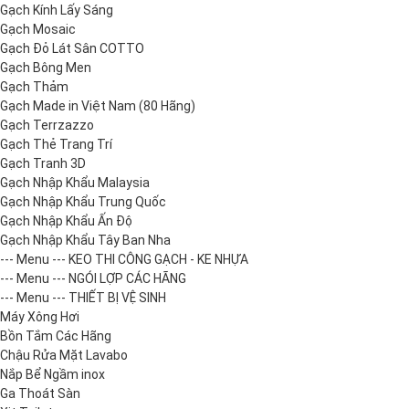
Gạch Kính Lấy Sáng
Gạch Mosaic
Gạch Đỏ Lát Sân COTTO
Gạch Bông Men
Gạch Thảm
Gạch Made in Việt Nam (80 Hãng)
Gạch Terrzazzo
Gạch Thẻ Trang Trí
Gạch Tranh 3D
Gạch Nhập Khẩu Malaysia
Gạch Nhập Khẩu Trung Quốc
Gạch Nhập Khẩu Ấn Độ
Gạch Nhập Khẩu Tây Ban Nha
--- Menu --- KEO THI CÔNG GẠCH - KE NHỰA
--- Menu --- NGÓI LỢP CÁC HÃNG
--- Menu --- THIẾT BỊ VỆ SINH
Máy Xông Hơi
Bồn Tắm Các Hãng
Chậu Rửa Mặt Lavabo
Nắp Bể Ngầm inox
Ga Thoát Sàn