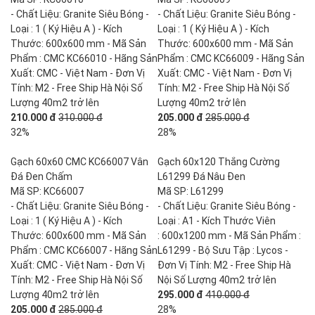
- Chất Liệu: Granite Siêu Bóng -
- Chất Liệu: Granite Siêu Bóng -
Loại : 1 ( Ký Hiệu A ) - Kích
Loại : 1 ( Ký Hiệu A ) - Kích
Thước: 600x600 mm - Mã Sản
Thước: 600x600 mm - Mã Sản
Phẩm : CMC KC66010 - Hãng Sản
Phẩm : CMC KC66009 - Hãng Sản
Xuất: CMC - Việt Nam - Đơn Vị
Xuất: CMC - Việt Nam - Đơn Vị
Tính: M2 - Free Ship Hà Nội Số
Tính: M2 - Free Ship Hà Nội Số
Lượng 40m2 trở lên
Lượng 40m2 trở lên
210.000 đ
310.000 đ
205.000 đ
285.000 đ
32%
28%
Gạch 60x60 CMC KC66007 Vân
Gạch 60x120 Thắng Cường
Đá Đen Chấm
L61299 Đá Nâu Đen
Mã SP: KC66007
Mã SP: L61299
- Chất Liệu: Granite Siêu Bóng -
- Chất Liệu: Granite Siêu Bóng -
Loại : 1 ( Ký Hiệu A ) - Kích
Loại : A1 - Kích Thước Viên
Thước: 600x600 mm - Mã Sản
: 600x1200 mm - Mã Sản Phẩm :
Phẩm : CMC KC66007 - Hãng Sản
L61299 - Bộ Sưu Tập : Lycos -
Xuất: CMC - Việt Nam - Đơn Vị
Đơn Vị Tính: M2 - Free Ship Hà
Tính: M2 - Free Ship Hà Nội Số
Nội Số Lượng 40m2 trở lên
Lượng 40m2 trở lên
295.000 đ
410.000 đ
205.000 đ
285.000 đ
28%