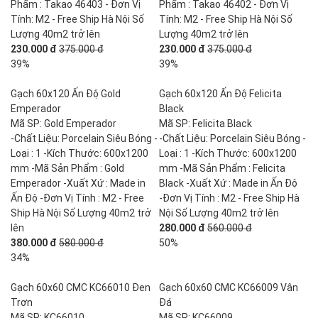
Phẩm : Takao 46403 - Đơn Vị
Phẩm : Takao 46402 - Đơn Vị
Tính: M2 - Free Ship Hà Nội Số
Tính: M2 - Free Ship Hà Nội Số
Lượng 40m2 trở lên
Lượng 40m2 trở lên
230.000 đ
375.000 đ
230.000 đ
375.000 đ
39%
39%
Gạch 60x120 Ấn Độ Gold
Gạch 60x120 Ấn Độ Felicita
Emperador
Black
Mã SP: Gold Emperador
Mã SP: Felicita Black
-Chất Liệu: Porcelain Siêu Bóng -
-Chất Liệu: Porcelain Siêu Bóng -
Loại : 1 -Kích Thước: 600x1200
Loại : 1 -Kích Thước: 600x1200
mm -Mã Sản Phẩm : Gold
mm -Mã Sản Phẩm : Felicita
Emperador -Xuất Xứ : Made in
Black -Xuất Xứ : Made in Ấn Độ
Ấn Độ -Đơn Vị Tính : M2 - Free
-Đơn Vị Tính : M2 - Free Ship Hà
Ship Hà Nội Số Lượng 40m2 trở
Nội Số Lượng 40m2 trở lên
lên
280.000 đ
560.000 đ
380.000 đ
580.000 đ
50%
34%
Gạch 60x60 CMC KC66010 Đen
Gạch 60x60 CMC KC66009 Vân
Trơn
Đá
Mã SP: KC66010
Mã SP: KC66009