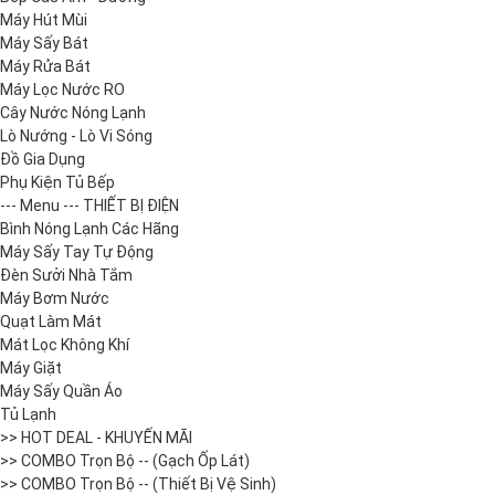
Máy Hút Mùi
Máy Sấy Bát
Máy Rửa Bát
Máy Lọc Nước RO
Cây Nước Nóng Lạnh
Lò Nướng - Lò Vi Sóng
Đồ Gia Dụng
Phụ Kiện Tủ Bếp
--- Menu --- THIẾT BỊ ĐIỆN
Bình Nóng Lạnh Các Hãng
Máy Sấy Tay Tự Động
Đèn Sưởi Nhà Tắm
Máy Bơm Nước
Quạt Làm Mát
Mát Lọc Không Khí
Máy Giặt
Máy Sấy Quần Áo
Tủ Lạnh
>> HOT DEAL - KHUYẾN MÃI
>> COMBO Trọn Bộ -- (Gạch Ốp Lát)
>> COMBO Trọn Bộ -- (Thiết Bị Vệ Sinh)