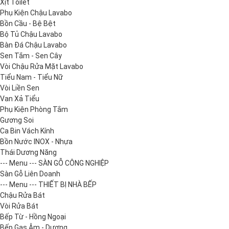
Xịt Toilet
Phụ Kiện Chậu Lavabo
Bồn Cầu - Bệ Bệt
Bộ Tủ Chậu Lavabo
Bàn Đá Chậu Lavabo
Sen Tắm - Sen Cây
Vòi Chậu Rửa Mặt Lavabo
Tiểu Nam - Tiểu Nữ
Vòi Liền Sen
Van Xả Tiểu
Phụ Kiện Phòng Tắm
Gương Soi
Ca Bin Vách Kính
Bồn Nước INOX - Nhựa
Thái Dương Năng
--- Menu --- SÀN GỖ CÔNG NGHIỆP
Sàn Gỗ Liên Doanh
--- Menu --- THIẾT BỊ NHÀ BẾP
Chậu Rửa Bát
Vòi Rửa Bát
Bếp Từ - Hồng Ngoại
Bếp Gas Âm - Dương