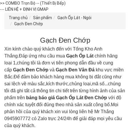
>> COMBO Trọn Bộ -- (Thiết Bị Bếp)
--- LIÊN HỆ + ĐỊNH VỊ GMAP
Trang chủ
Sản phẩm
Gạch Ốp Lát - Ngói
Gạch Đen Chớp
Gạch Đen Chớp
Xin kính chào quý khách đến với Tổng Kho Anh
Thắng.Đáp ứng nhu cầu mua
Gạch Ốp Lát
chính hãng
loại 1,chúng tôi là đơn vị tiên phong dẫn đầu về cung
cấp
Gạch Đen Chớp
và
Gạch Đen Vân Đá
khu vực miền
Bắc.Để đảm bảo khách hàng mua không bị đắt cũng như
sai lệch về màu sắc,kích thước,chủng loại,mã số...chúng
tôi đã ghi tất cả thông tin chi tiết trên từng hình ảnh của sản
phẩm trên
bảng báo giá
Gạch Ốp Lát Đen Chớp
với độ
chính xác tuyệt đối đúng theo nhà sản xuất công bố.Mọi
phản hồi của quý khách xin vui lòng liên hệ Mr Thắng
0945907772 có Zalo trực 24/24h để giải đáp mọi yêu cầu
của quý khách.