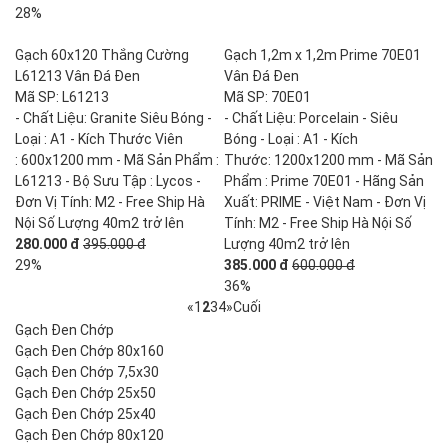
28%
Gạch 60x120 Thắng Cường
Gạch 1,2m x 1,2m Prime 70E01
L61213 Vân Đá Đen
Vân Đá Đen
Mã SP: L61213
Mã SP: 70E01
- Chất Liệu: Granite Siêu Bóng -
- Chất Liệu: Porcelain - Siêu
Loại : A1 - Kích Thước Viên
Bóng - Loại : A1 - Kích
: 600x1200 mm - Mã Sản Phẩm :
Thước: 1200x1200 mm - Mã Sản
L61213 - Bộ Sưu Tập : Lycos -
Phẩm : Prime 70E01 - Hãng Sản
Đơn Vị Tính: M2 - Free Ship Hà
Xuất: PRIME - Việt Nam - Đơn Vị
Nội Số Lượng 40m2 trở lên
Tính: M2 - Free Ship Hà Nội Số
280.000 đ
395.000 đ
Lượng 40m2 trở lên
29%
385.000 đ
600.000 đ
36%
«
1
2
3
4
»
Cuối
Gạch Đen Chớp
Gạch Đen Chớp 80x160
Gạch Đen Chớp 7,5x30
Gạch Đen Chớp 25x50
Gạch Đen Chớp 25x40
Gạch Đen Chớp 80x120